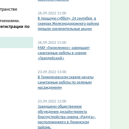
странстве
26.09.2022 11:00
​В прошлую субботу, 24 сентября, в
ичениями.
скверах Железнодорожного района
егистрации по
прошли озеленительные акции
26.09.2022 11:00
​МАУ «Горзеленхоз» завершает
санитарные работы в сквере
«Гвардейский»
23.09.2022 13:00
В Тимирязевском сквере начаты
санитарные работы по зеленым
насаждениям
23.09.2022 12:00
Завершено общественное
обсуждение дизайн-проекта
благоустройства сквера «Радуга»,
расположенного в Ленинском
районе.