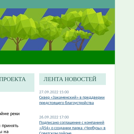
-ПРОЕКТА
ЛЕНТА НОВОСТЕЙ
27.09.2022 15:00
Сквер «Закаменский» в преддверии
предстоящего благоустройства
ойме реки
26.09.2022 17:00
Подписано соглашение с компанией
 принять
«Д54» о создании парка «Чербузы» в
ы на
Советском районе