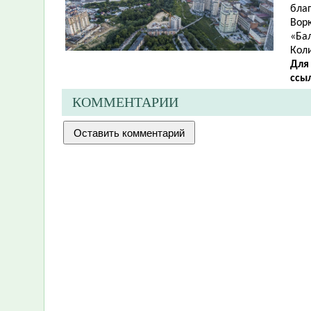
благ
Ворк
«Бал
Кол
Для
ссы
КОММЕНТАРИИ