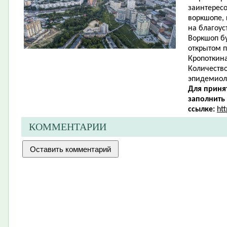
заинтересо
воркшопе,
на благоус
Воркшоп бу
открытом п
Кропоткина
Количество
эпидемиол
Для приня
заполнить
ссылке:
ht
КОММЕНТАРИИ