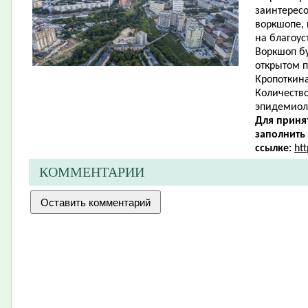
заинтересо
воркшопе,
на благоус
Воркшоп бу
открытом п
Кропоткина
Количество
эпидемиол
Для приня
заполнить
ссылке:
ht
КОММЕНТАРИИ