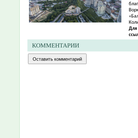
благ
Ворк
«Бал
Кол
Для
ссы
КОММЕНТАРИИ