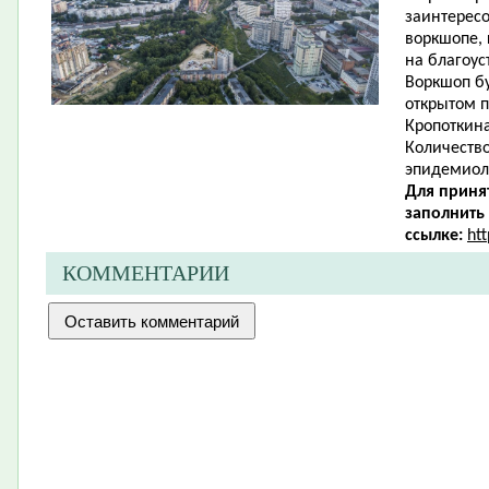
заинтересо
воркшопе,
на благоус
Воркшоп бу
открытом п
Кропоткина
Количество
эпидемиол
Для приня
заполнить
ссылке:
ht
КОММЕНТАРИИ