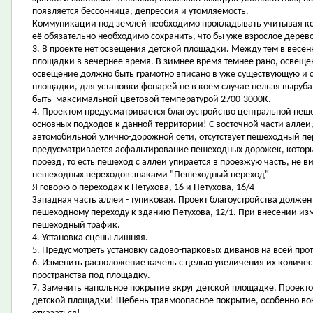
появляется бессонница, депрессия и утомляемость.
Коммуникации под землей необходимо прокладывать учитывая ко
её обязательно необходимо сохранить, что бы уже взрослое дерево
3. В проекте нет освещения детской площадки. Между тем в весе
площадки в вечернее время. В зимнее время темнее рано, освеще
освещение должно быть грамотно вписано в уже существующую и 
площадки, для установки фонарей не в коем случае нельзя выру
быть максимальной цветовой температурой 2700-3000К.
4. Проектом предусматривается благоустройство центральной пеше
основных подходов к данной территории! С восточной части аллеи
автомобильной улично-дорожной сети, отсутствует пешеходный пе
предусматривается асфальтирование пешеходных дорожек, котор
проезд, то есть пешеход с аллеи упирается в проезжую часть, не 
пешеходных переходов знаками "Пешеходный переход"
Я говорю о переходах к Петухова, 16 и Петухова, 16/4
Западная часть аллеи - тупиковая. Проект благоустройства долже
пешеходному переходу к зданию Петухова, 12/1. При внесении из
пешеходный трафик.
4. Установка сцены лишняя.
5. Предусмотреть установку садово-парковых диванов на всей про
6. Изменить расположение качель с целью увеличения их количест
пространства под площадку.
7. Заменить напольное покрытие вкруг детской площадке. Проект
детской площадки! Щебень травмоопасное покрытие, особенно вок