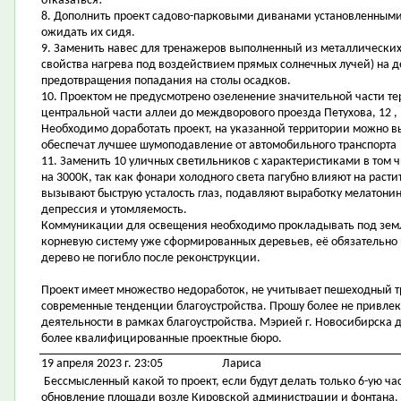
отказаться!
8. Дополнить проект садово-парковыми диванами установленными 
ожидать их сидя.
9. Заменить навес для тренажеров выполненный из металлических
свойства нагрева под воздействием прямых солнечных лучей) на д
предотвращения попадания на столы осадков.
10. Проектом не предусмотрено озеленение значительной части т
центральной части аллеи до междворового проезда Петухова, 12 , 
Необходимо доработать проект, на указанной территории можно 
обеспечат лучшее шумоподавление от автомобильного транспорта
11. Заменить 10 уличных светильников с характеристиками в том ч
на 3000К, так как фонари холодного света пагубно влияют на расти
вызывают быструю усталость глаз, подавляют выработку мелатонин
депрессия и утомляемость.
Коммуникации для освещения необходимо прокладывать под зем
корневую систему уже сформированных деревьев, её обязательно 
дерево не погибло после реконструкции.
Проект имеет множество недоработок, не учитывает пешеходный т
современные тенденции благоустройства. Прошу более не привлек
деятельности в рамках благоустройства. Мэрией г. Новосибирска 
более квалифицированные проектные бюро.
19 апреля 2023 г. 23:05
Лариса
Бессмысленный какой то проект, если будут делать только 6-ую ча
обновление площади возле Кировской администрации и фонтана. И