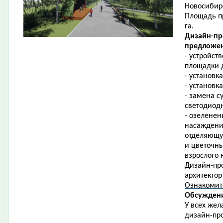
Новосибирс
Площадь пр
га.
Дизайн-пр
предложен
- устройст
площадки д
- установк
- установк
- замена 
светодиод
- озеленен
насаждени
отделяющую
и цветочны
взрослого 
Дизайн-про
архитектор
Ознакомит
Обсуждени
У всех жел
дизайн-про