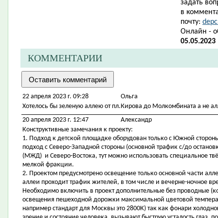
задать воп
в коммента
почту:
depc
Онлайн - 
05.05.2023
КОММЕНТАРИИ
22 апреля 2023 г. 09:28
Ольга
Хотелось бы зеленую аллею от пл.Кирова до Молкомбината а не ал
20 апреля 2023 г. 12:47
Александр
Конструктивные замечания к проекту:
1. Подход к детской площадке оборудован только с Южной стороны
подход с Северо-Западной стороны (основной трафик с/до остано
(МЖД) и Северо-Востока, тут можно использовать специальное тв
мелкой фракции.
2. Проектом предусмотрено освещение только основной части аллеи
аллеи проходит трафик жителей, в том числе и вечерне-ночное вр
Необходимо включить в проект дополнительные без проводные (к
освещения пешеходной дорожки максимальной цветовой температ
например стандарт для Москвы это 2800К) так как фонари холодног
зрение и состояние человека, вызывают быструю усталость глаз, 