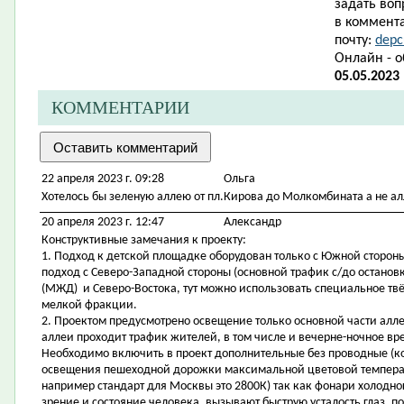
задать воп
в коммента
почту:
depc
Онлайн - 
05.05.2023
КОММЕНТАРИИ
22 апреля 2023 г. 09:28
Ольга
Хотелось бы зеленую аллею от пл.Кирова до Молкомбината а не ал
20 апреля 2023 г. 12:47
Александр
Конструктивные замечания к проекту:
1. Подход к детской площадке оборудован только с Южной стороны
подход с Северо-Западной стороны (основной трафик с/до остано
(МЖД) и Северо-Востока, тут можно использовать специальное тв
мелкой фракции.
2. Проектом предусмотрено освещение только основной части аллеи
аллеи проходит трафик жителей, в том числе и вечерне-ночное вр
Необходимо включить в проект дополнительные без проводные (к
освещения пешеходной дорожки максимальной цветовой температ
например стандарт для Москвы это 2800К) так как фонари холодног
зрение и состояние человека, вызывают быструю усталость глаз, 