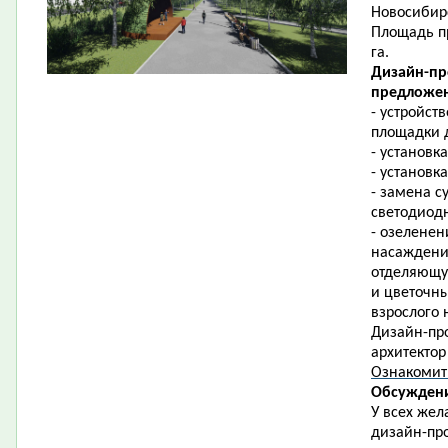
Новосибирс
Площадь пр
га.
Дизайн-пр
предложен
- устройст
площадки д
- установк
- установк
- замена 
светодиод
- озеленен
насаждени
отделяющую
и цветочны
взрослого 
Дизайн-про
архитектор
Ознакомит
Обсуждени
У всех жел
дизайн-про