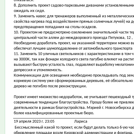
отказаться!
8. Дополнить проект садово-парковыми диванами установленными 
ожидать их сидя.
9. Заменить навес для тренажеров выполненный из металлических
свойства нагрева под воздействием прямых солнечных лучей) на д
предотвращения попадания на столы осадков.
10. Проектом не предусмотрено озеленение значительной части т
центральной части аллеи до междворового проезда Петухова, 12 , 
Необходимо доработать проект, на указанной территории можно 
обеспечат лучшее шумоподавление от автомобильного транспорта
11. Заменить 10 уличных светильников с характеристиками в том ч
на 3000К, так как фонари холодного света пагубно влияют на расти
вызывают быструю усталость глаз, подавляют выработку мелатонин
депрессия и утомляемость.
Коммуникации для освещения необходимо прокладывать под зем
корневую систему уже сформированных деревьев, её обязательно 
дерево не погибло после реконструкции.
Проект имеет множество недоработок, не учитывает пешеходный т
современные тенденции благоустройства. Прошу более не привлек
деятельности в рамках благоустройства. Мэрией г. Новосибирска 
более квалифицированные проектные бюро.
19 апреля 2023 г. 23:05
Лариса
Бессмысленный какой то проект, если будут делать только 6-ую ча
обновление площади возле Кировской администрации и фонтана. И