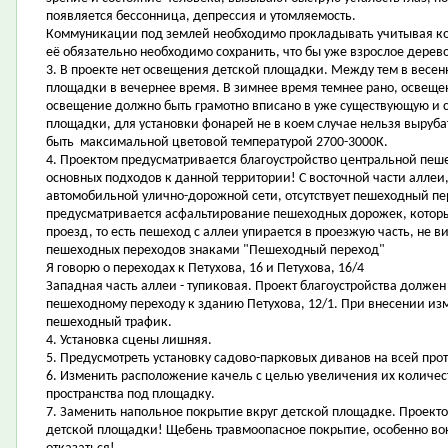
появляется бессонница, депрессия и утомляемость.
Коммуникации под землей необходимо прокладывать учитывая ко
её обязательно необходимо сохранить, что бы уже взрослое дерево
3. В проекте нет освещения детской площадки. Между тем в весе
площадки в вечернее время. В зимнее время темнее рано, освеще
освещение должно быть грамотно вписано в уже существующую и 
площадки, для установки фонарей не в коем случае нельзя выру
быть максимальной цветовой температурой 2700-3000К.
4. Проектом предусматривается благоустройство центральной пеше
основных подходов к данной территории! С восточной части аллеи
автомобильной улично-дорожной сети, отсутствует пешеходный пе
предусматривается асфальтирование пешеходных дорожек, котор
проезд, то есть пешеход с аллеи упирается в проезжую часть, не 
пешеходных переходов знаками "Пешеходный переход"
Я говорю о переходах к Петухова, 16 и Петухова, 16/4
Западная часть аллеи - тупиковая. Проект благоустройства долже
пешеходному переходу к зданию Петухова, 12/1. При внесении из
пешеходный трафик.
4. Установка сцены лишняя.
5. Предусмотреть установку садово-парковых диванов на всей про
6. Изменить расположение качель с целью увеличения их количест
пространства под площадку.
7. Заменить напольное покрытие вкруг детской площадке. Проект
детской площадки! Щебень травмоопасное покрытие, особенно вок