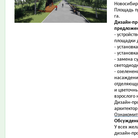
Новосибирс
Площадь пр
га.
Дизайн-пр
предложен
- устройст
площадки д
- установк
- установк
- замена 
светодиод
- озеленен
насаждени
отделяющую
и цветочны
взрослого 
Дизайн-про
архитектор
Ознакомит
Обсуждени
У всех жел
дизайн-про