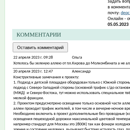
задать воп
в коммента
почту:
depc
Онлайн - 
05.05.2023
КОММЕНТАРИИ
22 апреля 2023 г. 09:28
Ольга
Хотелось бы зеленую аллею от пл.Кирова до Молкомбината а не ал
20 апреля 2023 г. 12:47
Александр
Конструктивные замечания к проекту:
1. Подход к детской площадке оборудован только с Южной стороны
подход с Северо-Западной стороны (основной трафик с/до остано
(МЖД) и Северо-Востока, тут можно использовать специальное тв
мелкой фракции.
2. Проектом предусмотрено освещение только основной части аллеи
аллеи проходит трафик жителей, в том числе и вечерне-ночное вр
Необходимо включить в проект дополнительные без проводные (к
освещения пешеходной дорожки максимальной цветовой температ
например стандарт для Москвы это 2800К) так как фонари холодног
зрение и состояние человека, вызывают быструю усталость глаз, 