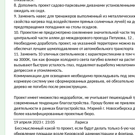
отказаться!
8. Дополнить проект садово-парковыми диванами установленными 
ожидать их сидя.
9. Заменить навес для тренажеров выполненный из металлических
свойства нагрева под воздействием прямых солнечных лучей) на д
предотвращения попадания на столы осадков.
10. Проектом не предусмотрено озеленение значительной части т
центральной части аллеи до междворового проезда Петухова, 12 , 
Необходимо доработать проект, на указанной территории можно 
обеспечат лучшее шумоподавление от автомобильного транспорта
11. Заменить 10 уличных светильников с характеристиками в том ч
на 3000К, так как фонари холодного света пагубно влияют на расти
вызывают быструю усталость глаз, подавляют выработку мелатонин
депрессия и утомляемость.
Коммуникации для освещения необходимо прокладывать под зем
корневую систему уже сформированных деревьев, её обязательно 
дерево не погибло после реконструкции.
Проект имеет множество недоработок, не учитывает пешеходный т
современные тенденции благоустройства. Прошу более не привлек
деятельности в рамках благоустройства. Мэрией г. Новосибирска 
более квалифицированные проектные бюро.
19 апреля 2023 г. 23:05
Лариса
Бессмысленный какой то проект, если будут делать только 6-ую ча
обновление площади возле Кировской администрации и фонтана. И