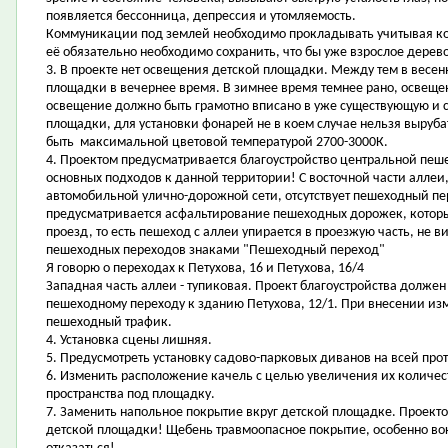
появляется бессонница, депрессия и утомляемость.
Коммуникации под землей необходимо прокладывать учитывая ко
её обязательно необходимо сохранить, что бы уже взрослое дерево
3. В проекте нет освещения детской площадки. Между тем в весе
площадки в вечернее время. В зимнее время темнее рано, освеще
освещение должно быть грамотно вписано в уже существующую и 
площадки, для установки фонарей не в коем случае нельзя выру
быть максимальной цветовой температурой 2700-3000К.
4. Проектом предусматривается благоустройство центральной пеше
основных подходов к данной территории! С восточной части аллеи
автомобильной улично-дорожной сети, отсутствует пешеходный пе
предусматривается асфальтирование пешеходных дорожек, котор
проезд, то есть пешеход с аллеи упирается в проезжую часть, не 
пешеходных переходов знаками "Пешеходный переход"
Я говорю о переходах к Петухова, 16 и Петухова, 16/4
Западная часть аллеи - тупиковая. Проект благоустройства долже
пешеходному переходу к зданию Петухова, 12/1. При внесении из
пешеходный трафик.
4. Установка сцены лишняя.
5. Предусмотреть установку садово-парковых диванов на всей про
6. Изменить расположение качель с целью увеличения их количест
пространства под площадку.
7. Заменить напольное покрытие вкруг детской площадке. Проект
детской площадки! Щебень травмоопасное покрытие, особенно вок