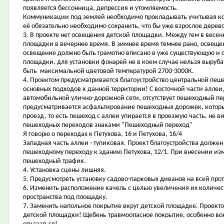
появляется бессонница, депрессия и утомляемость.
Коммуникации под землей необходимо прокладывать учитывая ко
её обязательно необходимо сохранить, что бы уже взрослое дерево
3. В проекте нет освещения детской площадки. Между тем в весе
площадки в вечернее время. В зимнее время темнее рано, освеще
освещение должно быть грамотно вписано в уже существующую и 
площадки, для установки фонарей не в коем случае нельзя выру
быть максимальной цветовой температурой 2700-3000К.
4. Проектом предусматривается благоустройство центральной пеше
основных подходов к данной территории! С восточной части аллеи
автомобильной улично-дорожной сети, отсутствует пешеходный пе
предусматривается асфальтирование пешеходных дорожек, котор
проезд, то есть пешеход с аллеи упирается в проезжую часть, не 
пешеходных переходов знаками "Пешеходный переход"
Я говорю о переходах к Петухова, 16 и Петухова, 16/4
Западная часть аллеи - тупиковая. Проект благоустройства долже
пешеходному переходу к зданию Петухова, 12/1. При внесении из
пешеходный трафик.
4. Установка сцены лишняя.
5. Предусмотреть установку садово-парковых диванов на всей про
6. Изменить расположение качель с целью увеличения их количест
пространства под площадку.
7. Заменить напольное покрытие вкруг детской площадке. Проект
детской площадки! Щебень травмоопасное покрытие, особенно вок