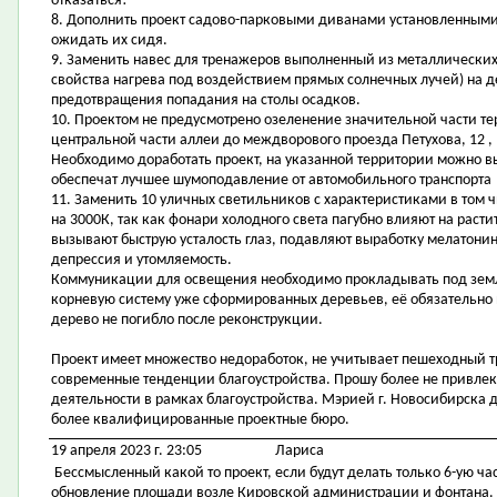
отказаться!
8. Дополнить проект садово-парковыми диванами установленными 
ожидать их сидя.
9. Заменить навес для тренажеров выполненный из металлических
свойства нагрева под воздействием прямых солнечных лучей) на д
предотвращения попадания на столы осадков.
10. Проектом не предусмотрено озеленение значительной части т
центральной части аллеи до междворового проезда Петухова, 12 , 
Необходимо доработать проект, на указанной территории можно 
обеспечат лучшее шумоподавление от автомобильного транспорта
11. Заменить 10 уличных светильников с характеристиками в том ч
на 3000К, так как фонари холодного света пагубно влияют на расти
вызывают быструю усталость глаз, подавляют выработку мелатонин
депрессия и утомляемость.
Коммуникации для освещения необходимо прокладывать под зем
корневую систему уже сформированных деревьев, её обязательно 
дерево не погибло после реконструкции.
Проект имеет множество недоработок, не учитывает пешеходный т
современные тенденции благоустройства. Прошу более не привлек
деятельности в рамках благоустройства. Мэрией г. Новосибирска 
более квалифицированные проектные бюро.
19 апреля 2023 г. 23:05
Лариса
Бессмысленный какой то проект, если будут делать только 6-ую ча
обновление площади возле Кировской администрации и фонтана. И