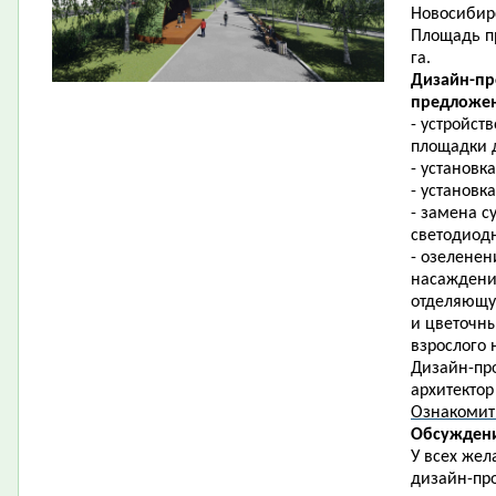
Новосибирс
Площадь пр
га.
Дизайн-пр
предложен
- устройст
площадки д
- установк
- установк
- замена 
светодиод
- озеленен
насаждени
отделяющую
и цветочны
взрослого 
Дизайн-про
архитектор
Ознакомит
Обсуждени
У всех жел
дизайн-про