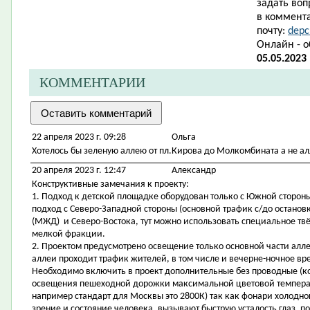
задать воп
в коммента
почту:
depc
Онлайн - 
05.05.2023
КОММЕНТАРИИ
22 апреля 2023 г. 09:28
Ольга
Хотелось бы зеленую аллею от пл.Кирова до Молкомбината а не ал
20 апреля 2023 г. 12:47
Александр
Конструктивные замечания к проекту:
1. Подход к детской площадке оборудован только с Южной стороны
подход с Северо-Западной стороны (основной трафик с/до остано
(МЖД) и Северо-Востока, тут можно использовать специальное тв
мелкой фракции.
2. Проектом предусмотрено освещение только основной части аллеи
аллеи проходит трафик жителей, в том числе и вечерне-ночное вр
Необходимо включить в проект дополнительные без проводные (к
освещения пешеходной дорожки максимальной цветовой температ
например стандарт для Москвы это 2800К) так как фонари холодног
зрение и состояние человека, вызывают быструю усталость глаз, 