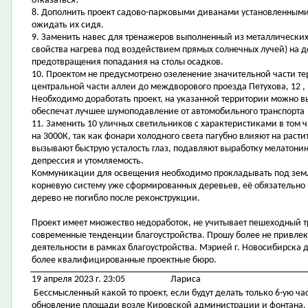
отказаться!
8. Дополнить проект садово-парковыми диванами установленными 
ожидать их сидя.
9. Заменить навес для тренажеров выполненный из металлических
свойства нагрева под воздействием прямых солнечных лучей) на д
предотвращения попадания на столы осадков.
10. Проектом не предусмотрено озеленение значительной части т
центральной части аллеи до междворового проезда Петухова, 12 , 
Необходимо доработать проект, на указанной территории можно 
обеспечат лучшее шумоподавление от автомобильного транспорта
11. Заменить 10 уличных светильников с характеристиками в том ч
на 3000К, так как фонари холодного света пагубно влияют на расти
вызывают быструю усталость глаз, подавляют выработку мелатонин
депрессия и утомляемость.
Коммуникации для освещения необходимо прокладывать под зем
корневую систему уже сформированных деревьев, её обязательно 
дерево не погибло после реконструкции.
Проект имеет множество недоработок, не учитывает пешеходный т
современные тенденции благоустройства. Прошу более не привлек
деятельности в рамках благоустройства. Мэрией г. Новосибирска 
более квалифицированные проектные бюро.
19 апреля 2023 г. 23:05
Лариса
Бессмысленный какой то проект, если будут делать только 6-ую ча
обновление площади возле Кировской администрации и фонтана. И