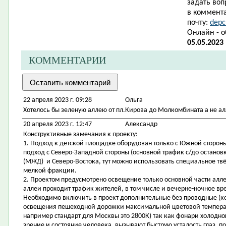
задать воп
в коммента
почту:
depc
Онлайн - 
05.05.2023
КОММЕНТАРИИ
22 апреля 2023 г. 09:28
Ольга
Хотелось бы зеленую аллею от пл.Кирова до Молкомбината а не ал
20 апреля 2023 г. 12:47
Александр
Конструктивные замечания к проекту:
1. Подход к детской площадке оборудован только с Южной стороны
подход с Северо-Западной стороны (основной трафик с/до остано
(МЖД) и Северо-Востока, тут можно использовать специальное тв
мелкой фракции.
2. Проектом предусмотрено освещение только основной части аллеи
аллеи проходит трафик жителей, в том числе и вечерне-ночное вр
Необходимо включить в проект дополнительные без проводные (к
освещения пешеходной дорожки максимальной цветовой температ
например стандарт для Москвы это 2800К) так как фонари холодног
зрение и состояние человека, вызывают быструю усталость глаз, 