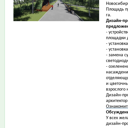
Новосибирс
Площадь пр
га.
Дизайн-пр
предложен
- устройст
площадки д
- установк
- установк
- замена 
светодиод
- озеленен
насаждени
отделяющую
и цветочны
взрослого 
Дизайн-про
архитектор
Ознакомит
Обсуждени
У всех жел
дизайн-про