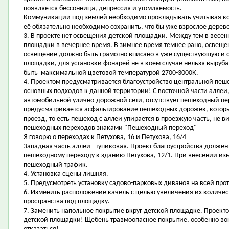
появляется бессонница, депрессия и утомляемость.
Коммуникации под землей необходимо прокладывать учитывая ко
её обязательно необходимо сохранить, что бы уже взрослое дерево
3. В проекте нет освещения детской площадки. Между тем в весе
площадки в вечернее время. В зимнее время темнее рано, освеще
освещение должно быть грамотно вписано в уже существующую и 
площадки, для установки фонарей не в коем случае нельзя выру
быть максимальной цветовой температурой 2700-3000К.
4. Проектом предусматривается благоустройство центральной пеше
основных подходов к данной территории! С восточной части аллеи
автомобильной улично-дорожной сети, отсутствует пешеходный пе
предусматривается асфальтирование пешеходных дорожек, котор
проезд, то есть пешеход с аллеи упирается в проезжую часть, не 
пешеходных переходов знаками "Пешеходный переход"
Я говорю о переходах к Петухова, 16 и Петухова, 16/4
Западная часть аллеи - тупиковая. Проект благоустройства долже
пешеходному переходу к зданию Петухова, 12/1. При внесении из
пешеходный трафик.
4. Установка сцены лишняя.
5. Предусмотреть установку садово-парковых диванов на всей про
6. Изменить расположение качель с целью увеличения их количест
пространства под площадку.
7. Заменить напольное покрытие вкруг детской площадке. Проект
детской площадки! Щебень травмоопасное покрытие, особенно вок