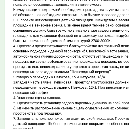
появляется бессонница, депрессия и утомляемость.
Коммуникации под землей необходимо прокладывать учитывая ко
её обязательно необходимо сохранить, что бы уже взрослое дерево
3. В проекте нет освещения детской площадки. Между тем в весе
площадки в вечернее время. В зимнее время темнее рано, освеще
освещение должно быть грамотно вписано в уже существующую и 
площадки, для установки фонарей не в коем случае нельзя выру
быть максимальной цветовой температурой 2700-3000К.
4. Проектом предусматривается благоустройство центральной пеше
основных подходов к данной территории! С восточной части аллеи
автомобильной улично-дорожной сети, отсутствует пешеходный пе
предусматривается асфальтирование пешеходных дорожек, котор
проезд, то есть пешеход с аллеи упирается в проезжую часть, не 
пешеходных переходов знаками "Пешеходный переход"
Я говорю о переходах к Петухова, 16 и Петухова, 16/4
Западная часть аллеи - тупиковая. Проект благоустройства долже
пешеходному переходу к зданию Петухова, 12/1. При внесении из
пешеходный трафик.
4. Установка сцены лишняя.
5. Предусмотреть установку садово-парковых диванов на всей про
6. Изменить расположение качель с целью увеличения их количест
пространства под площадку.
7. Заменить напольное покрытие вкруг детской площадке. Проект
детской площадки! Щебень травмоопасное покрытие, особенно вок