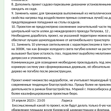
отказаться!
8. Дополнить проект садово-парковыми диванами установленными 
ожидать их сидя.
9. Заменить навес для тренажеров выполненный из металлических
свойства нагрева под воздействием прямых солнечных лучей) на д
предотвращения попадания на столы осадков.
10. Проектом не предусмотрено озеленение значительной части т
центральной части аллеи до междворового проезда Петухова, 12 , 
Необходимо доработать проект, на указанной территории можно 
обеспечат лучшее шумоподавление от автомобильного транспорта
11. Заменить 10 уличных светильников с характеристиками в том ч
на 3000К, так как фонари холодного света пагубно влияют на расти
вызывают быструю усталость глаз, подавляют выработку мелатонин
депрессия и утомляемость.
Коммуникации для освещения необходимо прокладывать под зем
корневую систему уже сформированных деревьев, её обязательно 
дерево не погибло после реконструкции.
Проект имеет множество недоработок, не учитывает пешеходный т
современные тенденции благоустройства. Прошу более не привлек
деятельности в рамках благоустройства. Мэрией г. Новосибирска 
более квалифицированные проектные бюро.
19 апреля 2023 г. 23:05
Лариса
Бессмысленный какой то проект, если будут делать только 6-ую ча
обновление площади возле Кировской администрации и фонтана. И