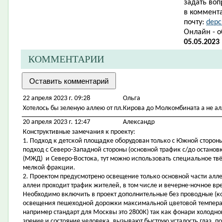
задать воп
в коммента
почту:
depc
Онлайн - 
05.05.2023
КОММЕНТАРИИ
22 апреля 2023 г. 09:28
Ольга
Хотелось бы зеленую аллею от пл.Кирова до Молкомбината а не ал
20 апреля 2023 г. 12:47
Александр
Конструктивные замечания к проекту:
1. Подход к детской площадке оборудован только с Южной стороны
подход с Северо-Западной стороны (основной трафик с/до остано
(МЖД) и Северо-Востока, тут можно использовать специальное тв
мелкой фракции.
2. Проектом предусмотрено освещение только основной части аллеи
аллеи проходит трафик жителей, в том числе и вечерне-ночное вр
Необходимо включить в проект дополнительные без проводные (к
освещения пешеходной дорожки максимальной цветовой температ
например стандарт для Москвы это 2800К) так как фонари холодног
зрение и состояние человека, вызывают быструю усталость глаз, 