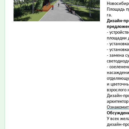
Новосибирс
Площадь пр
га.
Дизайн-пр
предложен
- устройст
площадки д
- установк
- установк
- замена 
светодиод
- озеленен
насаждени
отделяющую
и цветочны
взрослого 
Дизайн-про
архитектор
Ознакомит
Обсуждени
У всех жел
дизайн-про