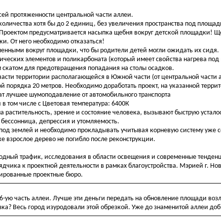
сей протяженности центральной части аллеи.
оличества хотя бы до 2 единиц, без увеличения пространства под площад
. Проектом предусматривается насыпка щебня вокруг детской площадки! 
и. От него необходимо отказаться!
енными вокруг площадки, что бы родители детей могли ожидать их сидя.
ических элементов и поликарбоната (который имеет свойства нагрева под
м скатом для предотвращения попадания на столы осадков.
части территории располагающейся в Южной части (от центральной части 
ой порядка 20 метров. Необходимо доработать проект, на указанной терр
ат лучшее шумоподавление от автомобильного транспорта
 в том числе с Цветовая температура: 6400К
на растительность, зрение и состояние человека, вызывают быструю усталос
 бессонница, депрессия и утомляемость.
од землей и необходимо прокладывать учитывая корневую систему уже
же взрослое дерево не погибло после реконструкции.
ходный трафик, исследования в области освещения и современные тенден
ядчика к проектной деятельности в рамках благоустройства. Мэрией г. Но
цированные проектные бюро.
 6-ую часть аллеи. Лучше эти деньги передать на обновление площади воз
зка? Весь город изуродовали этой обрезкой. Уже до знаменитой аллеи доб