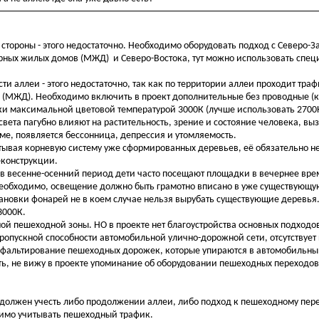
стороны - этого недостаточно. Необходимо оборудовать подход с Северо-
рных жилых домов (МЖД) и Северо-Востока, тут можно использовать спец
.
и аллеи - этого недостаточно, так как по территории аллеи проходит траф
 и (МЖД). Необходимо включить в проект дополнительные без проводные 
и максимальной цветовой температурой 3000К (лучше использовать 2700
 света пагубно влияют на растительность, зрение и состояние человека, в
зме, появляется бессонница, депрессия и утомляемость.
ывая корневую систему уже сформированных деревьев, её обязательно 
еконструкции.
 в весенне-осенний период дети часто посещают площадки в вечернее вре
необходимо, освещение должно быть грамотно вписано в уже существующу
тановки фонарей не в коем случае нельзя вырубать существующие деревья
3000К.
ой пешеходной зоны. НО в проекте нет благоустройства основных подходо
 пропускной способности автомобильной улично-дорожной сети, отсутствуе
асфальтирование пешеходных дорожек, которые упираются в автомобильн
сть, не вижу в проекте упоминание об оборудовании пешеходных переходо
ва должен учесть либо продолжении аллеи, либо подход к пешеходному пер
димо учитывать пешеходный трафик.