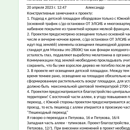
20 апреля 2023 г. 12:47
Александр
Конструктивные замечания к проекту:
1. Подход к детской площадке оборудован только с Южной 
(основной трафик с/до остановки ОТ ЭЛСИБ и многокварти
набивное покрытие из гранитной крошки мелкой фракции
2. Проектом предусмотрено освещение только основной част
числе и вечерне-ночное время, с/до остановки ОТ ЭЛСИБ
идут под землёй) элементы освещения пешеходной дорожк
стандарт для Москвы это 2800К) так как фонари холодного
усталость глаз, подавляют выработку мелатонина в органи
Коммуникации под землей необходимо прокладывать учит
сохранить, что бы уже взрослое дерево не погибло после р
3. В проекте нет освещения детской площадки. Между тем
время темнее рано, освещение на площадке обязательно 
сформированную растительность вокруг площадки, для ус
должно быть максимальной цветовой температурой 2700-
4. Проектом предусматривается благоустройство центральн
территории! С восточной части аллеи, в угоду повышения
переход, с Южной стороны проектом предусматривается 
проезд, то есть пешеход с аллеи упирается в проезжую ча
"Пешеходный переход"
Я говорю о переходах к Петухова, 16 и Петухова, 16/4
Западная часть аллеи - тупиковая. Проект благоустройст
Петухова, 12/1. При внесении изменений в проект необхо