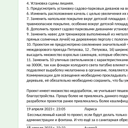
4. Установка сцены лишняя.
5. Предусмотреть установку садово-парковых диванов на в
6. Изменить расположение качель с целью увеличения их к
7. Заменить напольное покрытие вкруг детской площадке
травмоопасное покрытие, особенно вокруг детской площадк
8. Дополнить проект садово-парковыми диванами установл
9. Заменить навес для тренажеров выполненный из металл
прямых солнечных лучей) на деревянную перголу с пологи
10. Проектом не предусмотрено озеленение значительной 
междворового проезда Петухова, 12 , Петухова, 16) ширин
высадить множество взрослых саженцев, которые обеспеч
11. Заменить 10 уличных светильников с характеристиками
на 3000К, так как фонари холодного света пагубно влияют 
подавляют выработку мелатонина в организме, появляется
Коммуникации для освещения необходимо прокладывать п
деревьев, её обязательно необходимо сохранить, что бы у
Проект имеет множество недоработок, не учитывает пеше
благоустройства. Прошу более не привлекать данного подр
разработки проектов ранее привлекались более квалифи
19 апреля 2023 г. 23:05
Лариса
Бессмысленный какой то проект, если будут делать только
администрации и фонтана. И что ещё за о санитарная обре