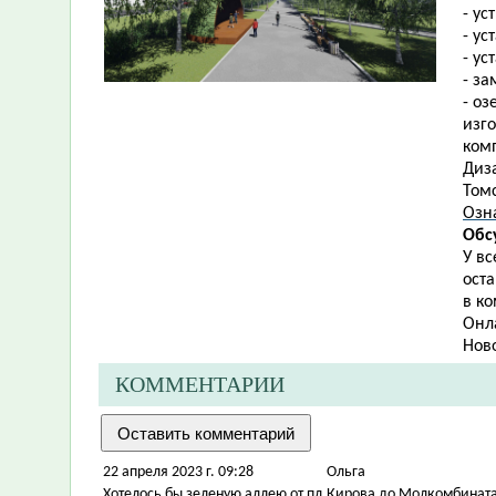
- ус
- ус
- ус
- з
- о
изг
ком
Диза
Томс
Озн
Обс
У в
ост
в ко
Онл
Нов
КОММЕНТАРИИ
22 апреля 2023 г. 09:28
Ольга
Хотелось бы зеленую аллею от пл.Кирова до Молкомбината 