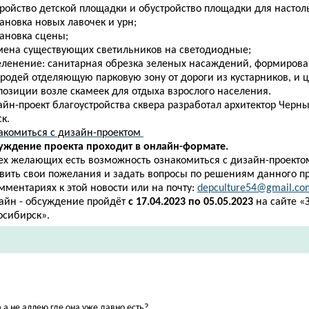
тройство детской площадки и обустройство площадки для настол
тановка новых лавочек и урн;
тановка сцены;
амена существующих светильников на светодиодные;
зеленение: санитарная обрезка зеленых насаждений, формиров
ородей отделяющую парковую зону от дороги из кустарников, и 
позиции возле скамеек для отдыха взрослого населения.
йн-проект благоустройства сквера разработал архитектор Черныш
к.
акомиться с дизайн-проектом
уждение проекта проходит в онлайн-формате.
сех желающих есть возможность ознакомиться с дизайн-проектом
авить свои пожелания и задать вопросы по решениям данного п
мментариях к этой новости или на почту:
depculture54@gmail.co
айн - обсуждение пройдёт
с
17.04.2023 по 05.05.2023
на сайте «
осибирск».
а не аллею где она уже давно есть?