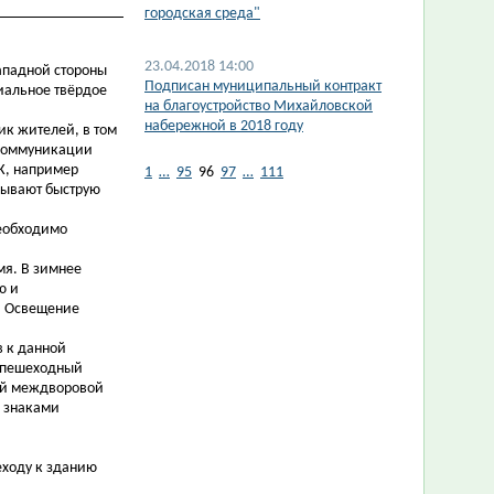
городская среда"
23.04.2018 14:00
Западной стороны
Подписан муниципальный контракт
иальное твёрдое
на благоустройство Михайловской
набережной в 2018 году
ик жителей, в том
(коммуникации
К, например
1
…
95
96
97
…
111
ызывают быструю
необходимо
мя. В зимнее
ю и
. Освещение
в к данной
т пешеходный
ый междворовой
в знаками
еходу к зданию