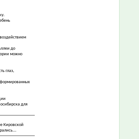
ку.
Щебень
 воздействием
аллеи до
итории можно
ть глаз,
 сформированных
ции
восибирска для
ле Кировской
рались...