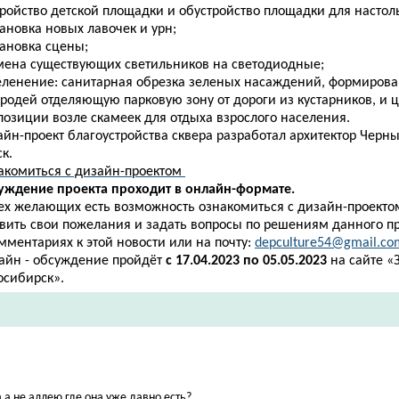
тройство детской площадки и обустройство площадки для настол
тановка новых лавочек и урн;
тановка сцены;
амена существующих светильников на светодиодные;
зеленение: санитарная обрезка зеленых насаждений, формиров
ородей отделяющую парковую зону от дороги из кустарников, и 
позиции возле скамеек для отдыха взрослого населения.
йн-проект благоустройства сквера разработал архитектор Черныш
к.
акомиться с дизайн-проектом
уждение проекта проходит в онлайн-формате.
сех желающих есть возможность ознакомиться с дизайн-проектом
авить свои пожелания и задать вопросы по решениям данного п
мментариях к этой новости или на почту:
depculture54@gmail.co
айн - обсуждение пройдёт
с
17.04.2023 по 05.05.2023
на сайте «
осибирск».
а не аллею где она уже давно есть?