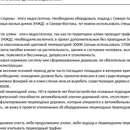
стороны - этого недостаточно. Необходимо оборудовать подход с Северо-
рных жилых домов (МЖД) и Северо-Востока, тут можно использовать спец
.
и аллеи - этого недостаточно, так как по территории аллеи проходит траф
 и (МЖД). Необходимо включить в проект дополнительные без проводные 
и максимальной цветовой температурой 3000К (лучше использовать 2700
 света пагубно влияют на растительность, зрение и состояние человека, в
зме, появляется бессонница, депрессия и утомляемость.
ывая корневую систему уже сформированных деревьев, её обязательно 
еконструкции.
 в весенне-осенний период дети часто посещают площадки в вечернее вре
необходимо, освещение должно быть грамотно вписано в уже существующу
тановки фонарей не в коем случае нельзя вырубать существующие деревья
3000К.
ой пешеходной зоны. НО в проекте нет благоустройства основных подходо
 пропускной способности автомобильной улично-дорожной сети, отсутствуе
асфальтирование пешеходных дорожек, которые упираются в автомобильн
сть, не вижу в проекте упоминание об оборудовании пешеходных переходо
ва должен учесть либо продолжении аллеи, либо подход к пешеходному пер
димо учитывать пешеходный трафик.