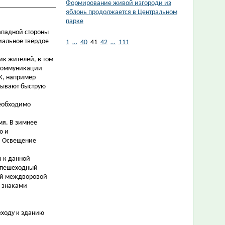
Формирование живой изгороди из
яблонь продолжается в Центральном
парке
Западной стороны
иальное твёрдое
1
…
40
41
42
…
111
ик жителей, в том
(коммуникации
К, например
ызывают быструю
необходимо
мя. В зимнее
ю и
. Освещение
в к данной
т пешеходный
ый междворовой
в знаками
еходу к зданию