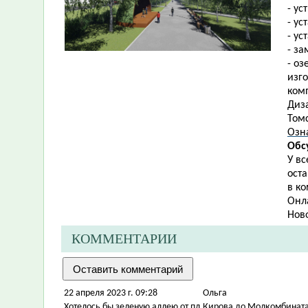
- ус
- ус
- ус
- з
- о
изг
ком
Диза
Томс
Озн
Обс
У в
ост
в ко
Онл
Нов
КОММЕНТАРИИ
22 апреля 2023 г. 09:28
Ольга
Хотелось бы зеленую аллею от пл.Кирова до Молкомбината 