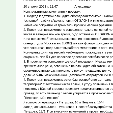
20 апреля 2023 г. 12:47
Александр
Конструктивные замечания к проекту:
1. Подход к детской площадке оборудован только с Южной 
(основной трафик с/до остановки ОТ ЭЛСИБ и многокварти
набивное покрытие из гранитной крошки мелкой фракции
2. Проектом предусмотрено освещение только основной част
числе и вечерне-ночное время, с/до остановки ОТ ЭЛСИБ
идут под землёй) элементы освещения пешеходной дорожк
стандарт для Москвы это 2800К) так как фонари холодного
усталость глаз, подавляют выработку мелатонина в органи
Коммуникации под землей необходимо прокладывать учит
сохранить, что бы уже взрослое дерево не погибло после р
3. В проекте нет освещения детской площадки. Между тем
время темнее рано, освещение на площадке обязательно 
сформированную растительность вокруг площадки, для ус
должно быть максимальной цветовой температурой 2700-
4. Проектом предусматривается благоустройство центральн
территории! С восточной части аллеи, в угоду повышения
переход, с Южной стороны проектом предусматривается 
проезд, то есть пешеход с аллеи упирается в проезжую ча
"Пешеходный переход"
Я говорю о переходах к Петухова, 16 и Петухова, 16/4
Западная часть аллеи - тупиковая. Проект благоустройст
Петухова, 12/1. При внесении изменений в проект необхо