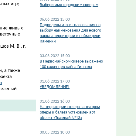
ьных игр;
​Выбери имя городским скверам
06.06.2022 15:00
Подведены итоги голосования по
ание живых
выбору наименования для нового
цветочные
парка а территории в пойме реки
Каменки
ов М. В., г.
03.06.2022 15:00
В Первомайском сквере высажено
100 саженцев клёна Гиннала
, а также
роекта
01.06.2022 17:00
m
УВЕДОМЛЕНИЕ!
Зеленый
01.06.2022 16:00
На территории сквера за театром
оперы и балета установлен арт-
объект «Трамвай №13»
30.05.2022 10:00