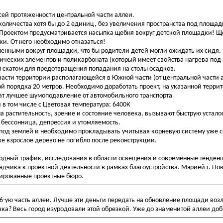
сей протяженности центральной части аллеи.
оличества хотя бы до 2 единиц, без увеличения пространства под площад
. Проектом предусматривается насыпка щебня вокруг детской площадки! 
и. От него необходимо отказаться!
енными вокруг площадки, что бы родители детей могли ожидать их сидя.
ических элементов и поликарбоната (который имеет свойства нагрева под
м скатом для предотвращения попадания на столы осадков.
части территории располагающейся в Южной части (от центральной части 
ой порядка 20 метров. Необходимо доработать проект, на указанной терр
ат лучшее шумоподавление от автомобильного транспорта
 в том числе с Цветовая температура: 6400К
на растительность, зрение и состояние человека, вызывают быструю усталос
 бессонница, депрессия и утомляемость.
од землей и необходимо прокладывать учитывая корневую систему уже
же взрослое дерево не погибло после реконструкции.
ходный трафик, исследования в области освещения и современные тенден
ядчика к проектной деятельности в рамках благоустройства. Мэрией г. Но
цированные проектные бюро.
 6-ую часть аллеи. Лучше эти деньги передать на обновление площади воз
зка? Весь город изуродовали этой обрезкой. Уже до знаменитой аллеи доб