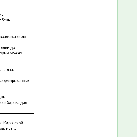
ку.
Щебень
 воздействием
аллеи до
итории можно
ть глаз,
 сформированных
ции
восибирска для
ле Кировской
рались...