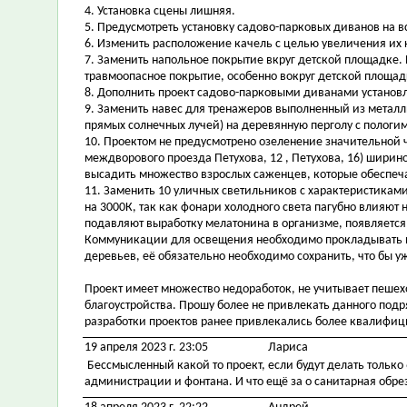
4. Установка сцены лишняя.
5. Предусмотреть установку садово-парковых диванов на в
6. Изменить расположение качель с целью увеличения их к
7. Заменить напольное покрытие вкруг детской площадке
травмоопасное покрытие, особенно вокруг детской площадк
8. Дополнить проект садово-парковыми диванами установл
9. Заменить навес для тренажеров выполненный из металл
прямых солнечных лучей) на деревянную перголу с пологи
10. Проектом не предусмотрено озеленение значительной 
междворового проезда Петухова, 12 , Петухова, 16) ширин
высадить множество взрослых саженцев, которые обеспеч
11. Заменить 10 уличных светильников с характеристиками
на 3000К, так как фонари холодного света пагубно влияют 
подавляют выработку мелатонина в организме, появляется
Коммуникации для освещения необходимо прокладывать п
деревьев, её обязательно необходимо сохранить, что бы у
Проект имеет множество недоработок, не учитывает пеше
благоустройства. Прошу более не привлекать данного подр
разработки проектов ранее привлекались более квалифи
19 апреля 2023 г. 23:05
Лариса
Бессмысленный какой то проект, если будут делать только
администрации и фонтана. И что ещё за о санитарная обре