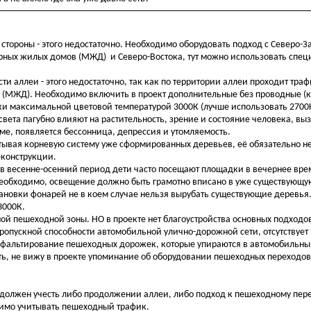
стороны - этого недостаточно. Необходимо оборудовать подход с Северо-
рных жилых домов (МЖД) и Северо-Востока, тут можно использовать спец
.
и аллеи - этого недостаточно, так как по территории аллеи проходит траф
 и (МЖД). Необходимо включить в проект дополнительные без проводные 
и максимальной цветовой температурой 3000К (лучше использовать 2700
 света пагубно влияют на растительность, зрение и состояние человека, в
зме, появляется бессонница, депрессия и утомляемость.
ывая корневую систему уже сформированных деревьев, её обязательно 
еконструкции.
 в весенне-осенний период дети часто посещают площадки в вечернее вре
необходимо, освещение должно быть грамотно вписано в уже существующу
тановки фонарей не в коем случае нельзя вырубать существующие деревья
3000К.
ой пешеходной зоны. НО в проекте нет благоустройства основных подходо
 пропускной способности автомобильной улично-дорожной сети, отсутствуе
асфальтирование пешеходных дорожек, которые упираются в автомобильн
сть, не вижу в проекте упоминание об оборудовании пешеходных переходо
ва должен учесть либо продолжении аллеи, либо подход к пешеходному пер
димо учитывать пешеходный трафик.