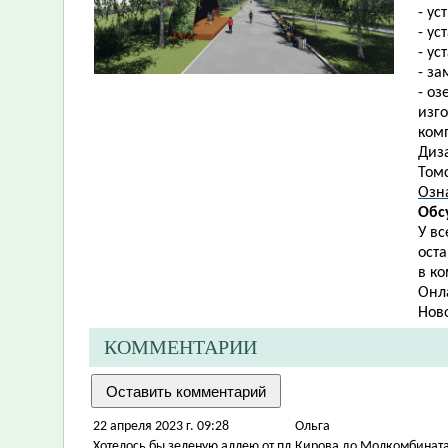
- ус
- ус
- ус
- з
- о
изг
ком
Диза
Томс
Озн
Обс
У в
ост
в ко
Онл
Нов
КОММЕНТАРИИ
22 апреля 2023 г. 09:28
Ольга
Хотелось бы зеленую аллею от пл.Кирова до Молкомбината 