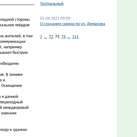
Театральный
01.04.2021 09:00
Западной стороны
​О создании сквера по ул. Демакова
иальное твёрдое
ик жителей, в том
1
…
72
73
74
…
111
(коммуникации
К, например
ызывают быструю
необходимо
мя. В зимнее
ю и
. Освещение
в к данной
т пешеходный
ый междворовой
в знаками
еходу к зданию