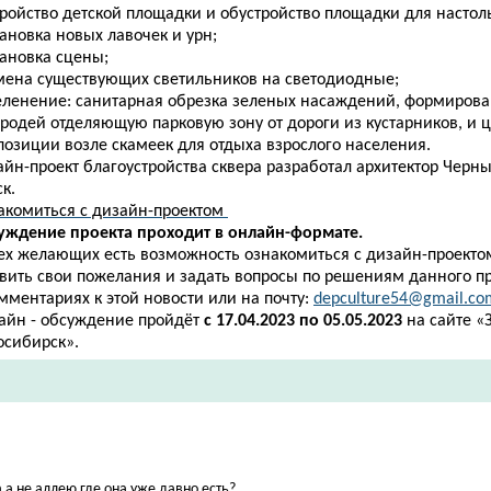
тройство детской площадки и обустройство площадки для настол
тановка новых лавочек и урн;
тановка сцены;
амена существующих светильников на светодиодные;
зеленение: санитарная обрезка зеленых насаждений, формиров
ородей отделяющую парковую зону от дороги из кустарников, и 
позиции возле скамеек для отдыха взрослого населения.
йн-проект благоустройства сквера разработал архитектор Черныш
к.
акомиться с дизайн-проектом
уждение проекта проходит в онлайн-формате.
сех желающих есть возможность ознакомиться с дизайн-проектом
авить свои пожелания и задать вопросы по решениям данного п
мментариях к этой новости или на почту:
depculture54@gmail.co
айн - обсуждение пройдёт
с
17.04.2023 по 05.05.2023
на сайте «
осибирск».
а не аллею где она уже давно есть?