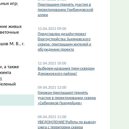
ьных игр;
Приглашаем принять участие в
проектировании Грибоедовской
аллеи
ание живых
13.04.2021 09:00
цветочные
Представлен дизайн-проект
благоустройства Зыряновского
ов М. В., г.
сквера: приглашаем жителей к
обсуждению проекта
12.04.2021 16:00
, а также
Выберем названия трем скверам
роекта
Дзержинского района!
m
Зеленый
09.04.2021 12:00
Горожан приглашают принять
участие в проектировании сквера
«Сибиряков-Гвардейцев»
06.04.2021 11:00
УВЕДОМЛЕНИЕ!Работы по вывозу
снега с территории сквера