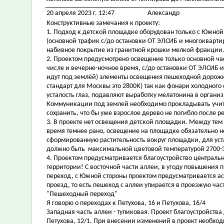
20 апреля 2023 г. 12:47
Александр
Конструктивные замечания к проекту:
1. Подход к детской площадке оборудован только с Южной 
(основной трафик с/до остановки ОТ ЭЛСИБ и многокварти
набивное покрытие из гранитной крошки мелкой фракции
2. Проектом предусмотрено освещение только основной част
числе и вечерне-ночное время, с/до остановки ОТ ЭЛСИБ
идут под землёй) элементы освещения пешеходной дорожк
стандарт для Москвы это 2800К) так как фонари холодного
усталость глаз, подавляют выработку мелатонина в органи
Коммуникации под землей необходимо прокладывать учит
сохранить, что бы уже взрослое дерево не погибло после р
3. В проекте нет освещения детской площадки. Между тем
время темнее рано, освещение на площадке обязательно 
сформированную растительность вокруг площадки, для ус
должно быть максимальной цветовой температурой 2700-
4. Проектом предусматривается благоустройство центральн
территории! С восточной части аллеи, в угоду повышения
переход, с Южной стороны проектом предусматривается 
проезд, то есть пешеход с аллеи упирается в проезжую ча
"Пешеходный переход"
Я говорю о переходах к Петухова, 16 и Петухова, 16/4
Западная часть аллеи - тупиковая. Проект благоустройст
Петухова, 12/1. При внесении изменений в проект необхо