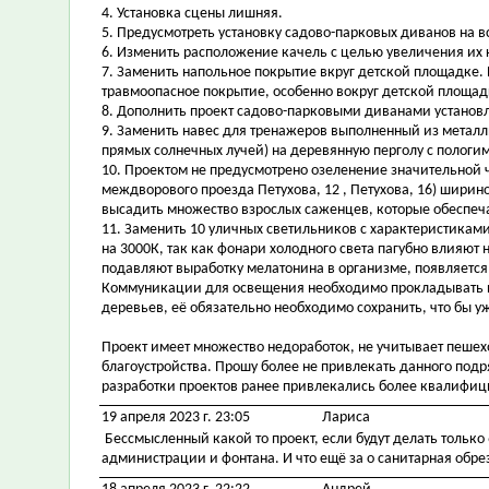
4. Установка сцены лишняя.
5. Предусмотреть установку садово-парковых диванов на в
6. Изменить расположение качель с целью увеличения их к
7. Заменить напольное покрытие вкруг детской площадке
травмоопасное покрытие, особенно вокруг детской площадк
8. Дополнить проект садово-парковыми диванами установл
9. Заменить навес для тренажеров выполненный из металл
прямых солнечных лучей) на деревянную перголу с пологи
10. Проектом не предусмотрено озеленение значительной 
междворового проезда Петухова, 12 , Петухова, 16) ширин
высадить множество взрослых саженцев, которые обеспеч
11. Заменить 10 уличных светильников с характеристиками
на 3000К, так как фонари холодного света пагубно влияют 
подавляют выработку мелатонина в организме, появляется
Коммуникации для освещения необходимо прокладывать п
деревьев, её обязательно необходимо сохранить, что бы у
Проект имеет множество недоработок, не учитывает пеше
благоустройства. Прошу более не привлекать данного подр
разработки проектов ранее привлекались более квалифи
19 апреля 2023 г. 23:05
Лариса
Бессмысленный какой то проект, если будут делать только
администрации и фонтана. И что ещё за о санитарная обре