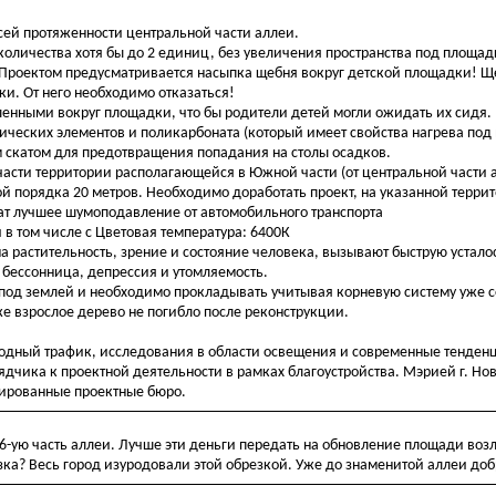
сей протяженности центральной части аллеи.
оличества хотя бы до 2 единиц, без увеличения пространства под площад
. Проектом предусматривается насыпка щебня вокруг детской площадки! 
и. От него необходимо отказаться!
енными вокруг площадки, что бы родители детей могли ожидать их сидя.
ических элементов и поликарбоната (который имеет свойства нагрева под
м скатом для предотвращения попадания на столы осадков.
части территории располагающейся в Южной части (от центральной части 
ой порядка 20 метров. Необходимо доработать проект, на указанной терр
ат лучшее шумоподавление от автомобильного транспорта
 в том числе с Цветовая температура: 6400К
на растительность, зрение и состояние человека, вызывают быструю усталос
 бессонница, депрессия и утомляемость.
од землей и необходимо прокладывать учитывая корневую систему уже
же взрослое дерево не погибло после реконструкции.
ходный трафик, исследования в области освещения и современные тенден
ядчика к проектной деятельности в рамках благоустройства. Мэрией г. Но
цированные проектные бюро.
 6-ую часть аллеи. Лучше эти деньги передать на обновление площади воз
зка? Весь город изуродовали этой обрезкой. Уже до знаменитой аллеи доб