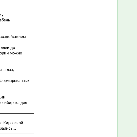
ку.
Щебень
 воздействием
аллеи до
итории можно
ть глаз,
 сформированных
ции
восибирска для
ле Кировской
рались...