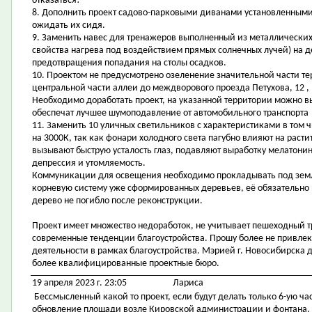
отказаться!
8. Дополнить проект садово-парковыми диванами установленными 
ожидать их сидя.
9. Заменить навес для тренажеров выполненный из металлических
свойства нагрева под воздействием прямых солнечных лучей) на д
предотвращения попадания на столы осадков.
10. Проектом не предусмотрено озеленение значительной части т
центральной части аллеи до междворового проезда Петухова, 12 , 
Необходимо доработать проект, на указанной территории можно 
обеспечат лучшее шумоподавление от автомобильного транспорта
11. Заменить 10 уличных светильников с характеристиками в том ч
на 3000К, так как фонари холодного света пагубно влияют на расти
вызывают быструю усталость глаз, подавляют выработку мелатонин
депрессия и утомляемость.
Коммуникации для освещения необходимо прокладывать под зем
корневую систему уже сформированных деревьев, её обязательно 
дерево не погибло после реконструкции.
Проект имеет множество недоработок, не учитывает пешеходный т
современные тенденции благоустройства. Прошу более не привлек
деятельности в рамках благоустройства. Мэрией г. Новосибирска 
более квалифицированные проектные бюро.
19 апреля 2023 г. 23:05
Лариса
Бессмысленный какой то проект, если будут делать только 6-ую ча
обновление площади возле Кировской администрации и фонтана. И