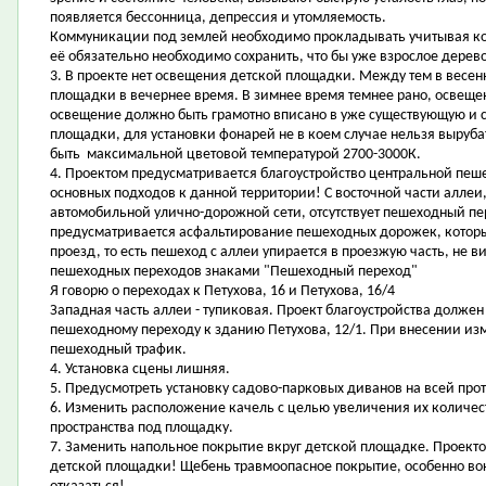
появляется бессонница, депрессия и утомляемость.
Коммуникации под землей необходимо прокладывать учитывая ко
её обязательно необходимо сохранить, что бы уже взрослое дерево
3. В проекте нет освещения детской площадки. Между тем в весе
площадки в вечернее время. В зимнее время темнее рано, освеще
освещение должно быть грамотно вписано в уже существующую и 
площадки, для установки фонарей не в коем случае нельзя выру
быть максимальной цветовой температурой 2700-3000К.
4. Проектом предусматривается благоустройство центральной пеше
основных подходов к данной территории! С восточной части аллеи
автомобильной улично-дорожной сети, отсутствует пешеходный пе
предусматривается асфальтирование пешеходных дорожек, котор
проезд, то есть пешеход с аллеи упирается в проезжую часть, не 
пешеходных переходов знаками "Пешеходный переход"
Я говорю о переходах к Петухова, 16 и Петухова, 16/4
Западная часть аллеи - тупиковая. Проект благоустройства долже
пешеходному переходу к зданию Петухова, 12/1. При внесении из
пешеходный трафик.
4. Установка сцены лишняя.
5. Предусмотреть установку садово-парковых диванов на всей про
6. Изменить расположение качель с целью увеличения их количест
пространства под площадку.
7. Заменить напольное покрытие вкруг детской площадке. Проект
детской площадки! Щебень травмоопасное покрытие, особенно вок