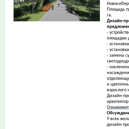
Новосибирс
Площадь пр
га.
Дизайн-пр
предложен
- устройст
площадки д
- установк
- установк
- замена 
светодиод
- озеленен
насаждени
отделяющую
и цветочны
взрослого 
Дизайн-про
архитектор
Ознакомит
Обсуждени
У всех жел
дизайн-про