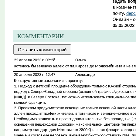
задать воп
в коммента
почту:
depc
Онлайн - 
05.05.2023
КОММЕНТАРИИ
22 апреля 2023 г. 09:28
Ольга
Хотелось бы зеленую аллею от пл.Кирова до Молкомбината а не ал
20 апреля 2023 г. 12:47
Александр
Конструктивные замечания к проекту:
1. Подход к детской площадке оборудован только с Южной стороны
подход с Северо-Западной стороны (основной трафик с/до остано
(МЖД) и Северо-Востока, тут можно использовать специальное тв
мелкой фракции.
2. Проектом предусмотрено освещение только основной части аллеи
аллеи проходит трафик жителей, в том числе и вечерне-ночное вр
Необходимо включить в проект дополнительные без проводные (к
освещения пешеходной дорожки максимальной цветовой температ
например стандарт для Москвы это 2800К) так как фонари холодног
зрение и состояние человека, вызывают быструю усталость глаз, 