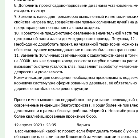
отказаться!
8. Дополнить проект садово-парковыми диванами установленными 
ожидать их сидя.
9. Заменить навес для тренажеров выполненный из металлических
свойства нагрева под воздействием прямых солнечных лучей) на д
предотвращения попадания на столы осадков.
10. Проектом не предусмотрено озеленение значительной части т
центральной части аллеи до междворового проезда Петухова, 12 , 
Необходимо доработать проект, на указанной территории можно 
обеспечат лучшее шумоподавление от автомобильного транспорта
11. Заменить 10 уличных светильников с характеристиками в том ч
на 3000К, так как фонари холодного света пагубно влияют на расти
вызывают быструю усталость глаз, подавляют выработку мелатонин
депрессия и утомляемость.
Коммуникации для освещения необходимо прокладывать под зем
корневую систему уже сформированных деревьев, её обязательно 
дерево не погибло после реконструкции.
Проект имеет множество недоработок, не учитывает пешеходный т
современные тенденции благоустройства. Прошу более не привлек
деятельности в рамках благоустройства. Мэрией г. Новосибирска 
более квалифицированные проектные бюро.
19 апреля 2023 г. 23:05
Лариса
Бессмысленный какой то проект, если будут делать только 6-ую ча
обновление площади возле Кировской администрации и фонтана. И