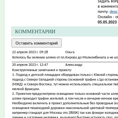
задать воп
в коммента
почту:
depc
Онлайн - 
05.05.2023
КОММЕНТАРИИ
22 апреля 2023 г. 09:28
Ольга
Хотелось бы зеленую аллею от пл.Кирова до Молкомбината а не ал
20 апреля 2023 г. 12:47
Александр
Конструктивные замечания к проекту:
1. Подход к детской площадке оборудован только с Южной стороны
подход с Северо-Западной стороны (основной трафик с/до остано
(МЖД) и Северо-Востока, тут можно использовать специальное тв
мелкой фракции.
2. Проектом предусмотрено освещение только основной части аллеи
аллеи проходит трафик жителей, в том числе и вечерне-ночное вр
Необходимо включить в проект дополнительные без проводные (к
освещения пешеходной дорожки максимальной цветовой температ
например стандарт для Москвы это 2800К) так как фонари холодног
зрение и состояние человека, вызывают быструю усталость глаз, 