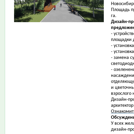
Новосибирс
Площадь пр
га.
Дизайн-пр
предложен
- устройст
площадки д
- установк
- установк
- замена 
светодиод
- озеленен
насаждени
отделяющую
и цветочны
взрослого 
Дизайн-про
архитектор
Ознакомит
Обсуждени
У всех жел
дизайн-про