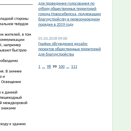
для проведения голосования по
отбору общественных территорий
города Новосибирска, подлежащих
Западной стороны
благоустройству в первоочередном
иальное твёрдое
порядке в 2019 году
ик жителей, в том
01.03.2018 09:00
(коммуникации
График обсуждения дизайн-
К, например
проектов общественных территорий
ызывают быструю
для благоустройства
необходимо
1
…
98
99
100
…
111
мя. В зимнее
ю и
. Освещение
в к данной
т пешеходный
ый междворовой
в знаками
еходу к зданию