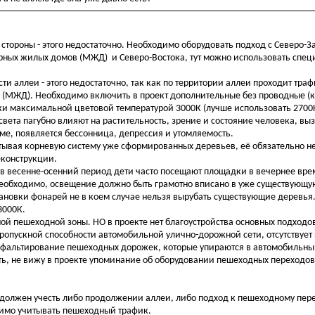
стороны - этого недостаточно. Необходимо оборудовать подход с Северо-
рных жилых домов (МЖД) и Северо-Востока, тут можно использовать спец
.
и аллеи - этого недостаточно, так как по территории аллеи проходит траф
 и (МЖД). Необходимо включить в проект дополнительные без проводные 
и максимальной цветовой температурой 3000К (лучше использовать 2700
 света пагубно влияют на растительность, зрение и состояние человека, в
зме, появляется бессонница, депрессия и утомляемость.
ывая корневую систему уже сформированных деревьев, её обязательно 
еконструкции.
 в весенне-осенний период дети часто посещают площадки в вечернее вре
необходимо, освещение должно быть грамотно вписано в уже существующу
тановки фонарей не в коем случае нельзя вырубать существующие деревья
3000К.
ой пешеходной зоны. НО в проекте нет благоустройства основных подходо
 пропускной способности автомобильной улично-дорожной сети, отсутствуе
асфальтирование пешеходных дорожек, которые упираются в автомобильн
сть, не вижу в проекте упоминание об оборудовании пешеходных переходо
ва должен учесть либо продолжении аллеи, либо подход к пешеходному пер
димо учитывать пешеходный трафик.