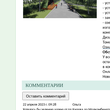
- ус
- ус
- ус
- з
- о
изг
ком
Диза
Томс
Озн
Обс
У в
ост
в ко
Онл
Нов
КОММЕНТАРИИ
22 апреля 2023 г. 09:28
Ольга
Хотелось бы зеленую аллею от пл.Кирова до Молкомбината 