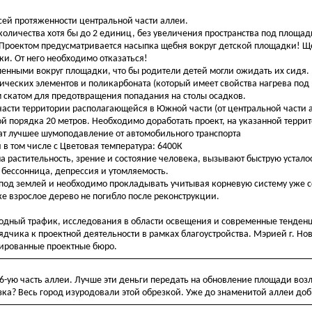
сей протяженности центральной части аллеи.
оличества хотя бы до 2 единиц, без увеличения пространства под площад
. Проектом предусматривается насыпка щебня вокруг детской площадки! 
и. От него необходимо отказаться!
енными вокруг площадки, что бы родители детей могли ожидать их сидя.
ических элементов и поликарбоната (который имеет свойства нагрева под
м скатом для предотвращения попадания на столы осадков.
части территории располагающейся в Южной части (от центральной части 
ой порядка 20 метров. Необходимо доработать проект, на указанной терр
ат лучшее шумоподавление от автомобильного транспорта
 в том числе с Цветовая температура: 6400К
на растительность, зрение и состояние человека, вызывают быструю усталос
 бессонница, депрессия и утомляемость.
од землей и необходимо прокладывать учитывая корневую систему уже
же взрослое дерево не погибло после реконструкции.
ходный трафик, исследования в области освещения и современные тенден
ядчика к проектной деятельности в рамках благоустройства. Мэрией г. Но
цированные проектные бюро.
 6-ую часть аллеи. Лучше эти деньги передать на обновление площади воз
зка? Весь город изуродовали этой обрезкой. Уже до знаменитой аллеи доб