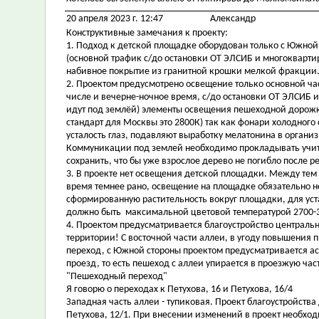
20 апреля 2023 г. 12:47
Александр
Конструктивные замечания к проекту:
1. Подход к детской площадке оборудован только с Южной 
(основной трафик с/до остановки ОТ ЭЛСИБ и многокварти
набивное покрытие из гранитной крошки мелкой фракции
2. Проектом предусмотрено освещение только основной част
числе и вечерне-ночное время, с/до остановки ОТ ЭЛСИБ
идут под землёй) элементы освещения пешеходной дорожк
стандарт для Москвы это 2800К) так как фонари холодного
усталость глаз, подавляют выработку мелатонина в органи
Коммуникации под землей необходимо прокладывать учит
сохранить, что бы уже взрослое дерево не погибло после р
3. В проекте нет освещения детской площадки. Между тем
время темнее рано, освещение на площадке обязательно 
сформированную растительность вокруг площадки, для ус
должно быть максимальной цветовой температурой 2700-
4. Проектом предусматривается благоустройство центральн
территории! С восточной части аллеи, в угоду повышения
переход, с Южной стороны проектом предусматривается 
проезд, то есть пешеход с аллеи упирается в проезжую ча
"Пешеходный переход"
Я говорю о переходах к Петухова, 16 и Петухова, 16/4
Западная часть аллеи - тупиковая. Проект благоустройст
Петухова, 12/1. При внесении изменений в проект необхо