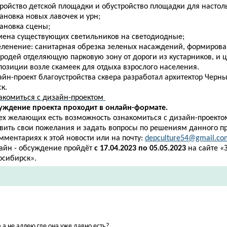
тройство детской площадки и обустройство площадки для настол
тановка новых лавочек и урн;
тановка сцены;
амена существующих светильников на светодиодные;
зеленение: санитарная обрезка зеленых насаждений, формиров
ородей отделяющую парковую зону от дороги из кустарников, и 
позиции возле скамеек для отдыха взрослого населения.
йн-проект благоустройства сквера разработал архитектор Черныш
к.
акомиться с дизайн-проектом
уждение проекта проходит в онлайн-формате.
сех желающих есть возможность ознакомиться с дизайн-проектом
авить свои пожелания и задать вопросы по решениям данного п
мментариях к этой новости или на почту:
depculture54@gmail.co
айн - обсуждение пройдёт
с
17.04.2023 по 05.05.2023
на сайте «
осибирск».
а не аллею где она уже давно есть?