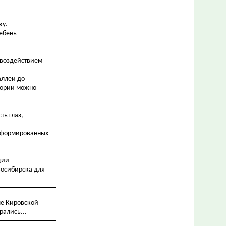
ку.
Щебень
 воздействием
аллеи до
итории можно
ть глаз,
 сформированных
ции
восибирска для
ле Кировской
рались...