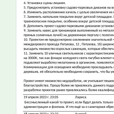
4. Установка сцены лишняя.
5. Предусмотреть установку садово-парковых диванов на в
6. Изменить расположение качель с целью увеличения их к
7. Заменить напольное покрытие вкруг детской площадке
травмоопасное покрытие, особенно вокруг детской площадк
8. Дополнить проект садово-парковыми диванами установл
9. Заменить навес для тренажеров выполненный из металл
прямых солнечных лучей) на деревянную перголу с пологи
10. Проектом не предусмотрено озеленение значительной 
междворового проезда Петухова, 12 , Петухова, 16) ширин
высадить множество взрослых саженцев, которые обеспеч
11. Заменить 10 уличных светильников с характеристиками
на 3000К, так как фонари холодного света пагубно влияют 
подавляют выработку мелатонина в организме, появляется
Коммуникации для освещения необходимо прокладывать п
деревьев, её обязательно необходимо сохранить, что бы у
Проект имеет множество недоработок, не учитывает пеше
благоустройства. Прошу более не привлекать данного подр
разработки проектов ранее привлекались более квалифи
19 апреля 2023 г. 23:05
Лариса
Бессмысленный какой то проект, если будут делать только
администрации и фонтана. И что ещё за о санитарная обре