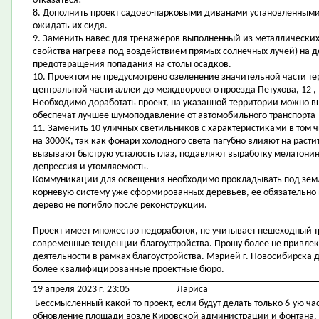
отказаться!
8. Дополнить проект садово-парковыми диванами установленными 
ожидать их сидя.
9. Заменить навес для тренажеров выполненный из металлических
свойства нагрева под воздействием прямых солнечных лучей) на д
предотвращения попадания на столы осадков.
10. Проектом не предусмотрено озеленение значительной части т
центральной части аллеи до междворового проезда Петухова, 12 , 
Необходимо доработать проект, на указанной территории можно 
обеспечат лучшее шумоподавление от автомобильного транспорта
11. Заменить 10 уличных светильников с характеристиками в том ч
на 3000К, так как фонари холодного света пагубно влияют на расти
вызывают быструю усталость глаз, подавляют выработку мелатонин
депрессия и утомляемость.
Коммуникации для освещения необходимо прокладывать под зем
корневую систему уже сформированных деревьев, её обязательно 
дерево не погибло после реконструкции.
Проект имеет множество недоработок, не учитывает пешеходный т
современные тенденции благоустройства. Прошу более не привлек
деятельности в рамках благоустройства. Мэрией г. Новосибирска 
более квалифицированные проектные бюро.
19 апреля 2023 г. 23:05
Лариса
Бессмысленный какой то проект, если будут делать только 6-ую ча
обновление площади возле Кировской администрации и фонтана. И