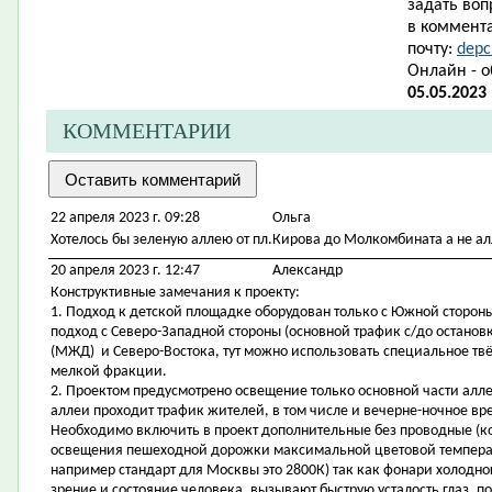
задать воп
в коммента
почту:
depc
Онлайн - 
05.05.2023
КОММЕНТАРИИ
22 апреля 2023 г. 09:28
Ольга
Хотелось бы зеленую аллею от пл.Кирова до Молкомбината а не ал
20 апреля 2023 г. 12:47
Александр
Конструктивные замечания к проекту:
1. Подход к детской площадке оборудован только с Южной стороны
подход с Северо-Западной стороны (основной трафик с/до остано
(МЖД) и Северо-Востока, тут можно использовать специальное тв
мелкой фракции.
2. Проектом предусмотрено освещение только основной части аллеи
аллеи проходит трафик жителей, в том числе и вечерне-ночное вр
Необходимо включить в проект дополнительные без проводные (к
освещения пешеходной дорожки максимальной цветовой температ
например стандарт для Москвы это 2800К) так как фонари холодног
зрение и состояние человека, вызывают быструю усталость глаз, 