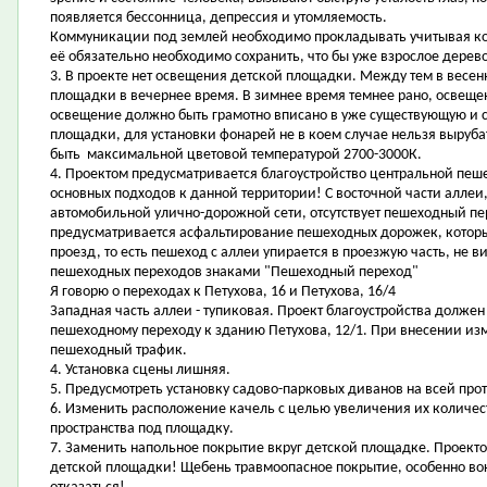
появляется бессонница, депрессия и утомляемость.
Коммуникации под землей необходимо прокладывать учитывая ко
её обязательно необходимо сохранить, что бы уже взрослое дерево
3. В проекте нет освещения детской площадки. Между тем в весе
площадки в вечернее время. В зимнее время темнее рано, освеще
освещение должно быть грамотно вписано в уже существующую и 
площадки, для установки фонарей не в коем случае нельзя выру
быть максимальной цветовой температурой 2700-3000К.
4. Проектом предусматривается благоустройство центральной пеше
основных подходов к данной территории! С восточной части аллеи
автомобильной улично-дорожной сети, отсутствует пешеходный пе
предусматривается асфальтирование пешеходных дорожек, котор
проезд, то есть пешеход с аллеи упирается в проезжую часть, не 
пешеходных переходов знаками "Пешеходный переход"
Я говорю о переходах к Петухова, 16 и Петухова, 16/4
Западная часть аллеи - тупиковая. Проект благоустройства долже
пешеходному переходу к зданию Петухова, 12/1. При внесении из
пешеходный трафик.
4. Установка сцены лишняя.
5. Предусмотреть установку садово-парковых диванов на всей про
6. Изменить расположение качель с целью увеличения их количест
пространства под площадку.
7. Заменить напольное покрытие вкруг детской площадке. Проект
детской площадки! Щебень травмоопасное покрытие, особенно вок