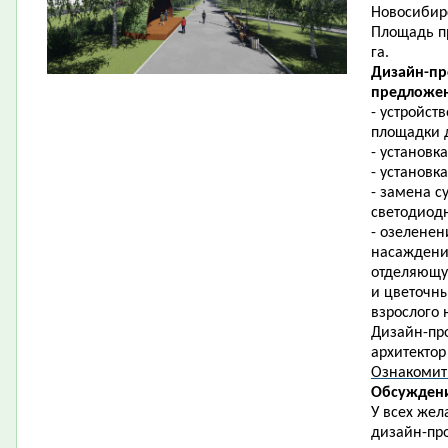
Новосибирс
Площадь пр
га.
Дизайн-пр
предложен
- устройст
площадки д
- установк
- установк
- замена 
светодиод
- озеленен
насаждени
отделяющую
и цветочны
взрослого 
Дизайн-про
архитектор
Ознакомит
Обсуждени
У всех жел
дизайн-про