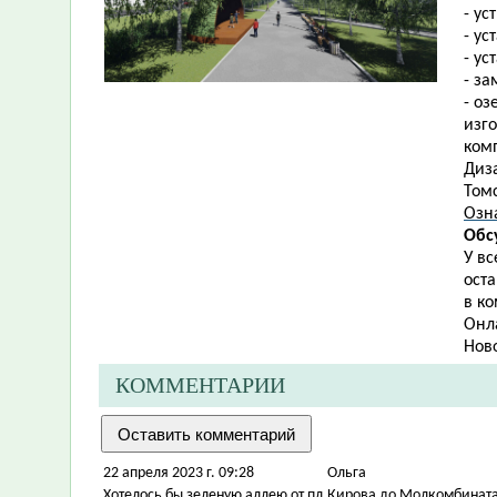
- ус
- ус
- ус
- з
- о
изг
ком
Диза
Томс
Озн
Обс
У в
ост
в ко
Онл
Нов
КОММЕНТАРИИ
22 апреля 2023 г. 09:28
Ольга
Хотелось бы зеленую аллею от пл.Кирова до Молкомбината 