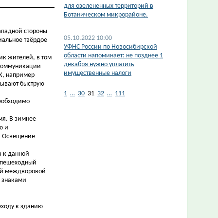
для озелененных территорий в
Ботаническом микрорайоне.
Западной стороны
05.10.2022 10:00
иальное твёрдое
УФНС России по Новосибирской
области напоминает: не позднее 1
ик жителей, в том
декабря нужно уплатить
(коммуникации
имущественные налоги
К, например
ызывают быструю
1
…
30
31
32
…
111
необходимо
мя. В зимнее
ю и
. Освещение
в к данной
т пешеходный
ый междворовой
в знаками
еходу к зданию