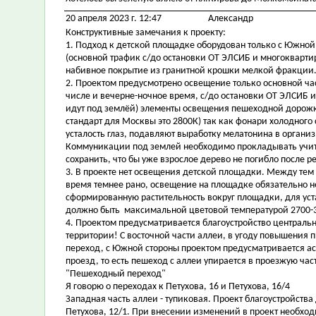
20 апреля 2023 г. 12:47
Александр
Конструктивные замечания к проекту:
1. Подход к детской площадке оборудован только с Южной 
(основной трафик с/до остановки ОТ ЭЛСИБ и многокварти
набивное покрытие из гранитной крошки мелкой фракции
2. Проектом предусмотрено освещение только основной част
числе и вечерне-ночное время, с/до остановки ОТ ЭЛСИБ
идут под землёй) элементы освещения пешеходной дорожк
стандарт для Москвы это 2800К) так как фонари холодного
усталость глаз, подавляют выработку мелатонина в органи
Коммуникации под землей необходимо прокладывать учит
сохранить, что бы уже взрослое дерево не погибло после р
3. В проекте нет освещения детской площадки. Между тем
время темнее рано, освещение на площадке обязательно 
сформированную растительность вокруг площадки, для ус
должно быть максимальной цветовой температурой 2700-
4. Проектом предусматривается благоустройство центральн
территории! С восточной части аллеи, в угоду повышения
переход, с Южной стороны проектом предусматривается 
проезд, то есть пешеход с аллеи упирается в проезжую ча
"Пешеходный переход"
Я говорю о переходах к Петухова, 16 и Петухова, 16/4
Западная часть аллеи - тупиковая. Проект благоустройст
Петухова, 12/1. При внесении изменений в проект необхо