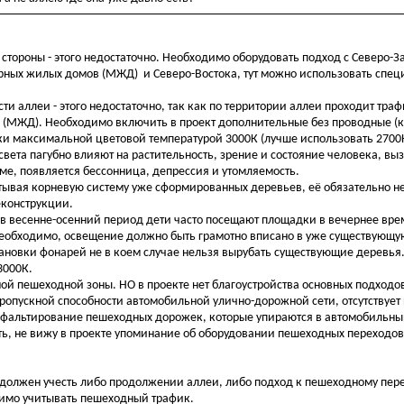
стороны - этого недостаточно. Необходимо оборудовать подход с Северо-
рных жилых домов (МЖД) и Северо-Востока, тут можно использовать спец
.
и аллеи - этого недостаточно, так как по территории аллеи проходит траф
 и (МЖД). Необходимо включить в проект дополнительные без проводные 
и максимальной цветовой температурой 3000К (лучше использовать 2700
 света пагубно влияют на растительность, зрение и состояние человека, в
зме, появляется бессонница, депрессия и утомляемость.
ывая корневую систему уже сформированных деревьев, её обязательно 
еконструкции.
 в весенне-осенний период дети часто посещают площадки в вечернее вре
необходимо, освещение должно быть грамотно вписано в уже существующу
тановки фонарей не в коем случае нельзя вырубать существующие деревья
3000К.
ой пешеходной зоны. НО в проекте нет благоустройства основных подходо
 пропускной способности автомобильной улично-дорожной сети, отсутствуе
асфальтирование пешеходных дорожек, которые упираются в автомобильн
сть, не вижу в проекте упоминание об оборудовании пешеходных переходо
ва должен учесть либо продолжении аллеи, либо подход к пешеходному пер
димо учитывать пешеходный трафик.