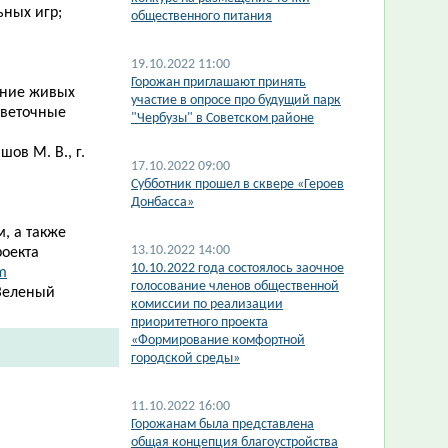
ьных игр;
общественного питания
19.10.2022 11:00
Горожан приглашают принять
ание живых
участие в опросе про будущий парк
цветочные
"Чербузы" в Советском районе
ов М. В., г.
17.10.2022 09:00
Субботник прошел в сквере «Героев
Донбасса»
, а также
13.10.2022 14:00
роекта
10.10.2022 года состоялось заочное
m
голосование членов общественной
Зеленый
комиссии по реализации
приоритетного проекта
«Формирование комфортной
городской среды»
11.10.2022 16:00
Горожанам была представлена
общая концепция благоустройства