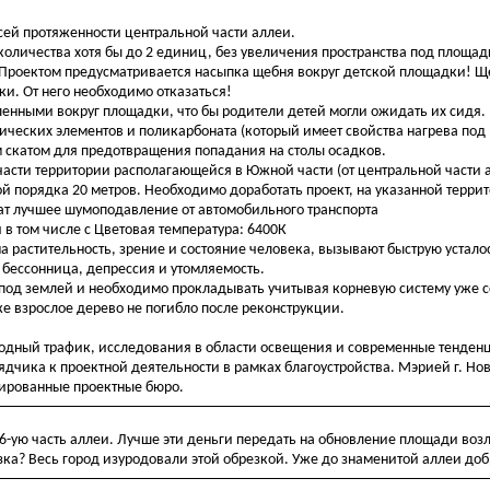
сей протяженности центральной части аллеи.
оличества хотя бы до 2 единиц, без увеличения пространства под площад
. Проектом предусматривается насыпка щебня вокруг детской площадки! 
и. От него необходимо отказаться!
енными вокруг площадки, что бы родители детей могли ожидать их сидя.
ических элементов и поликарбоната (который имеет свойства нагрева под
м скатом для предотвращения попадания на столы осадков.
части территории располагающейся в Южной части (от центральной части 
ой порядка 20 метров. Необходимо доработать проект, на указанной терр
ат лучшее шумоподавление от автомобильного транспорта
 в том числе с Цветовая температура: 6400К
на растительность, зрение и состояние человека, вызывают быструю усталос
 бессонница, депрессия и утомляемость.
од землей и необходимо прокладывать учитывая корневую систему уже
же взрослое дерево не погибло после реконструкции.
ходный трафик, исследования в области освещения и современные тенден
ядчика к проектной деятельности в рамках благоустройства. Мэрией г. Но
цированные проектные бюро.
 6-ую часть аллеи. Лучше эти деньги передать на обновление площади воз
зка? Весь город изуродовали этой обрезкой. Уже до знаменитой аллеи доб