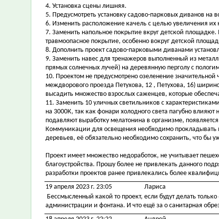
4. Установка сцены лишняя.
5. Предусмотреть установку садово-парковых диванов на в
6. Изменить расположение качель с целью увеличения их к
7. Заменить напольное покрытие вкруг детской площадке
травмоопасное покрытие, особенно вокруг детской площадк
8. Дополнить проект садово-парковыми диванами установл
9. Заменить навес для тренажеров выполненный из металл
прямых солнечных лучей) на деревянную перголу с пологи
10. Проектом не предусмотрено озеленение значительной 
междворового проезда Петухова, 12 , Петухова, 16) ширин
высадить множество взрослых саженцев, которые обеспеч
11. Заменить 10 уличных светильников с характеристиками
на 3000К, так как фонари холодного света пагубно влияют 
подавляют выработку мелатонина в организме, появляется
Коммуникации для освещения необходимо прокладывать п
деревьев, её обязательно необходимо сохранить, что бы у
Проект имеет множество недоработок, не учитывает пеше
благоустройства. Прошу более не привлекать данного подр
разработки проектов ранее привлекались более квалифи
19 апреля 2023 г. 23:05
Лариса
Бессмысленный какой то проект, если будут делать только
администрации и фонтана. И что ещё за о санитарная обре