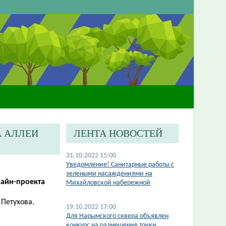
А АЛЛЕИ
ЛЕНТА НОВОСТЕЙ
31.10.2022 15:00
Уведомление! Санитарные работы с
зелеными насаждениями на
зайн-проекта
Михайловской набережной
 Петухова.
19.10.2022 17:00
​Для Нарымского сквера объявлен
конкурс на размещение точки