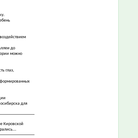
ку.
Щебень
 воздействием
аллеи до
итории можно
ть глаз,
 сформированных
ции
восибирска для
ле Кировской
рались...