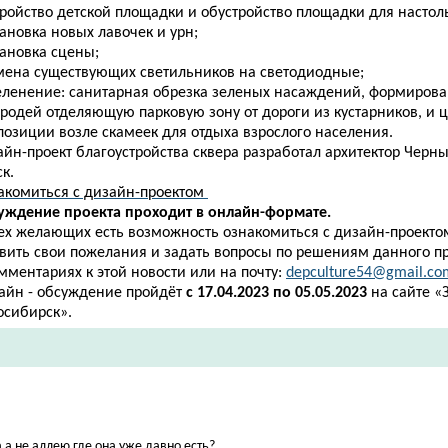
тройство детской площадки и обустройство площадки для настол
тановка новых лавочек и урн;
тановка сцены;
амена существующих светильников на светодиодные;
зеленение: санитарная обрезка зеленых насаждений, формиров
ородей отделяющую парковую зону от дороги из кустарников, и 
позиции возле скамеек для отдыха взрослого населения.
йн-проект благоустройства сквера разработал архитектор Черныш
к.
акомиться с дизайн-проектом
уждение проекта проходит в онлайн-формате.
сех желающих есть возможность ознакомиться с дизайн-проектом
авить свои пожелания и задать вопросы по решениям данного п
мментариях к этой новости или на почту:
depculture54@gmail.co
айн - обсуждение пройдёт
с
17.04.2023 по 05.05.2023
на сайте «
осибирск».
а не аллею где она уже давно есть?