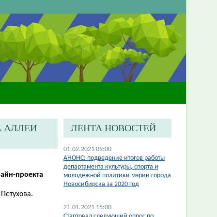
А АЛЛЕИ
ЛЕНТА НОВОСТЕЙ
01.02.2021 09:00
АНОНС: подведение итогов работы
департамента культуры, спорта и
зайн-проекта
молодежной политики мэрии города
Новосибирска за 2020 год
 Петухова.
21.01.2021 15:00
Стартовал следующий опрос по