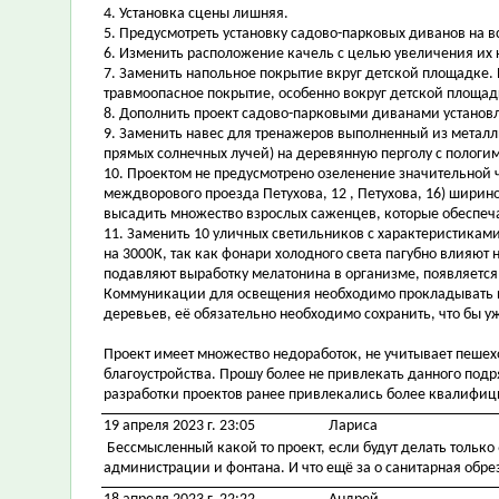
4. Установка сцены лишняя.
5. Предусмотреть установку садово-парковых диванов на в
6. Изменить расположение качель с целью увеличения их к
7. Заменить напольное покрытие вкруг детской площадке
травмоопасное покрытие, особенно вокруг детской площадк
8. Дополнить проект садово-парковыми диванами установл
9. Заменить навес для тренажеров выполненный из металл
прямых солнечных лучей) на деревянную перголу с пологи
10. Проектом не предусмотрено озеленение значительной 
междворового проезда Петухова, 12 , Петухова, 16) ширин
высадить множество взрослых саженцев, которые обеспеч
11. Заменить 10 уличных светильников с характеристиками
на 3000К, так как фонари холодного света пагубно влияют 
подавляют выработку мелатонина в организме, появляется
Коммуникации для освещения необходимо прокладывать п
деревьев, её обязательно необходимо сохранить, что бы у
Проект имеет множество недоработок, не учитывает пеше
благоустройства. Прошу более не привлекать данного подр
разработки проектов ранее привлекались более квалифи
19 апреля 2023 г. 23:05
Лариса
Бессмысленный какой то проект, если будут делать только
администрации и фонтана. И что ещё за о санитарная обре