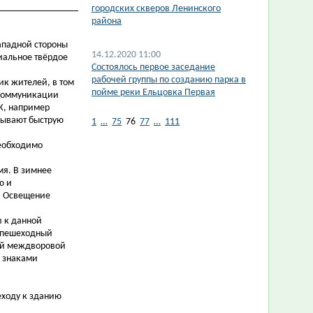
городских скверов Ленинского
района
Западной стороны
14.12.2020 11:00
иальное твёрдое
Состоялось первое заседание
рабочей группы по созданию парка в
ик жителей, в том
пойме реки Ельцовка Первая
(коммуникации
К, например
ызывают быструю
1
…
75
76
77
…
111
необходимо
мя. В зимнее
ю и
. Освещение
в к данной
т пешеходный
ый междворовой
в знаками
еходу к зданию