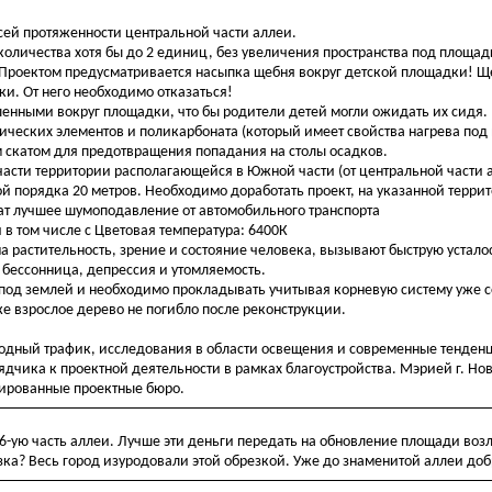
сей протяженности центральной части аллеи.
оличества хотя бы до 2 единиц, без увеличения пространства под площад
. Проектом предусматривается насыпка щебня вокруг детской площадки! 
и. От него необходимо отказаться!
енными вокруг площадки, что бы родители детей могли ожидать их сидя.
ических элементов и поликарбоната (который имеет свойства нагрева под
м скатом для предотвращения попадания на столы осадков.
части территории располагающейся в Южной части (от центральной части 
ой порядка 20 метров. Необходимо доработать проект, на указанной терр
ат лучшее шумоподавление от автомобильного транспорта
 в том числе с Цветовая температура: 6400К
на растительность, зрение и состояние человека, вызывают быструю усталос
 бессонница, депрессия и утомляемость.
од землей и необходимо прокладывать учитывая корневую систему уже
же взрослое дерево не погибло после реконструкции.
ходный трафик, исследования в области освещения и современные тенден
ядчика к проектной деятельности в рамках благоустройства. Мэрией г. Но
цированные проектные бюро.
 6-ую часть аллеи. Лучше эти деньги передать на обновление площади воз
зка? Весь город изуродовали этой обрезкой. Уже до знаменитой аллеи доб