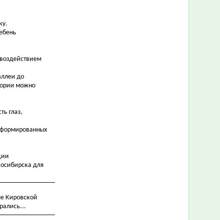
ку.
Щебень
 воздействием
аллеи до
итории можно
ть глаз,
 сформированных
ции
восибирска для
ле Кировской
рались...