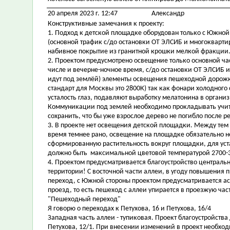
20 апреля 2023 г. 12:47
Александр
Конструктивные замечания к проекту:
1. Подход к детской площадке оборудован только с Южной 
(основной трафик с/до остановки ОТ ЭЛСИБ и многокварти
набивное покрытие из гранитной крошки мелкой фракции
2. Проектом предусмотрено освещение только основной част
числе и вечерне-ночное время, с/до остановки ОТ ЭЛСИБ
идут под землёй) элементы освещения пешеходной дорожк
стандарт для Москвы это 2800К) так как фонари холодного
усталость глаз, подавляют выработку мелатонина в органи
Коммуникации под землей необходимо прокладывать учит
сохранить, что бы уже взрослое дерево не погибло после р
3. В проекте нет освещения детской площадки. Между тем
время темнее рано, освещение на площадке обязательно 
сформированную растительность вокруг площадки, для ус
должно быть максимальной цветовой температурой 2700-
4. Проектом предусматривается благоустройство центральн
территории! С восточной части аллеи, в угоду повышения
переход, с Южной стороны проектом предусматривается 
проезд, то есть пешеход с аллеи упирается в проезжую ча
"Пешеходный переход"
Я говорю о переходах к Петухова, 16 и Петухова, 16/4
Западная часть аллеи - тупиковая. Проект благоустройст
Петухова, 12/1. При внесении изменений в проект необхо