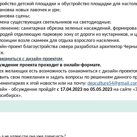
тройство детской площадки и обустройство площадки для настол
тановка новых лавочек и урн;
тановка сцены;
амена существующих светильников на светодиодные;
зеленение: санитарная обрезка зеленых насаждений, формиров
ородей отделяющую парковую зону от дороги из кустарников, и 
позиции возле скамеек для отдыха взрослого населения.
йн-проект благоустройства сквера разработал архитектор Черныш
к.
акомиться с дизайн-проектом
уждение проекта проходит в онлайн-формате.
сех желающих есть возможность ознакомиться с дизайн-проектом
авить свои пожелания и задать вопросы по решениям данного п
мментариях к этой новости или на почту:
depculture54@gmail.co
айн - обсуждение пройдёт
с
17.04.2023 по 05.05.2023
на сайте «
осибирск».
а не аллею где она уже давно есть?