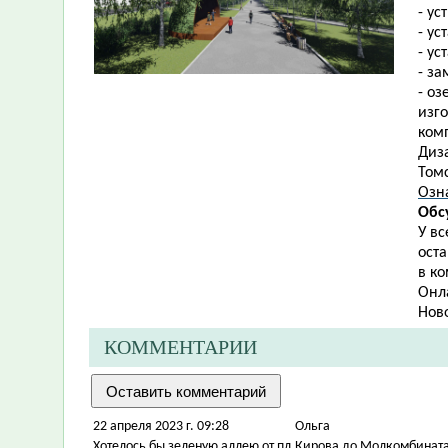
- ус
- ус
- ус
- з
- о
изг
ком
Диза
Томс
Озн
Обс
У в
ост
в ко
Онл
Нов
КОММЕНТАРИИ
22 апреля 2023 г. 09:28
Ольга
Хотелось бы зеленую аллею от пл.Кирова до Молкомбината 