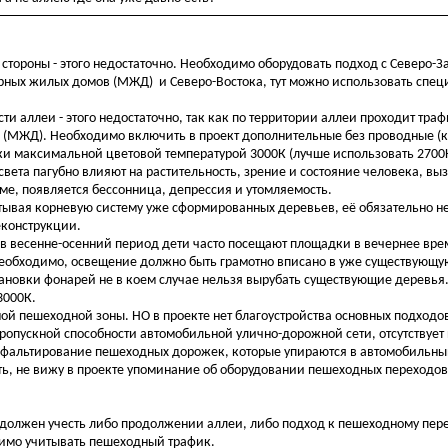
стороны - этого недостаточно. Необходимо оборудовать подход с Северо-
рных жилых домов (МЖД) и Северо-Востока, тут можно использовать спец
.
и аллеи - этого недостаточно, так как по территории аллеи проходит траф
 и (МЖД). Необходимо включить в проект дополнительные без проводные 
и максимальной цветовой температурой 3000К (лучше использовать 2700
 света пагубно влияют на растительность, зрение и состояние человека, в
зме, появляется бессонница, депрессия и утомляемость.
ывая корневую систему уже сформированных деревьев, её обязательно 
еконструкции.
 в весенне-осенний период дети часто посещают площадки в вечернее вре
необходимо, освещение должно быть грамотно вписано в уже существующу
тановки фонарей не в коем случае нельзя вырубать существующие деревья
3000К.
ой пешеходной зоны. НО в проекте нет благоустройства основных подходо
 пропускной способности автомобильной улично-дорожной сети, отсутствуе
асфальтирование пешеходных дорожек, которые упираются в автомобильн
сть, не вижу в проекте упоминание об оборудовании пешеходных переходо
ва должен учесть либо продолжении аллеи, либо подход к пешеходному пер
димо учитывать пешеходный трафик.