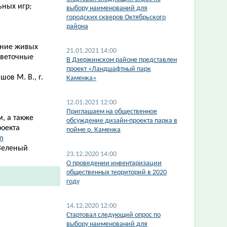
ьных игр;
выбору наименований для
городских скверов Октябрьского
района
ание живых
21.01.2021 14:00
цветочные
​В Дзержинском районе представлен
проект «Ландшафтный парк
ов М. В., г.
Каменка»
12.01.2021 12:00
Приглашаем на общественное
, а также
обсуждение дизайн-проекта парка в
роекта
пойме р. Каменка
m
Зеленый
23.12.2020 14:00
О проведении инвентаризации
общественных территорий в 2020
году
14.12.2020 12:00
Стартовал следующий опрос по
выбору наименований для