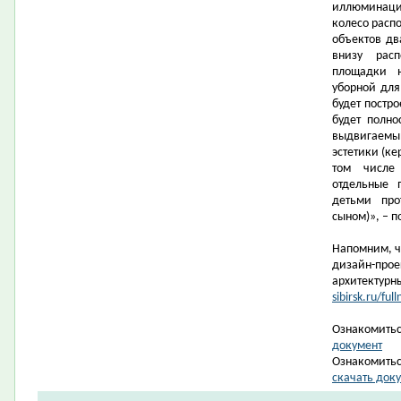
иллюминация
колесо распо
объектов дв
внизу рас
площадки н
уборной дл
будет постро
будет полно
выдвигаемы
эстетики (ке
том числе
отдельные 
детьми про
сыном)», – 
Напомним, ч
дизайн-прое
архитектурн
sibirsk.ru/f
Ознакомитьс
документ
Ознакомитьс
скачать док