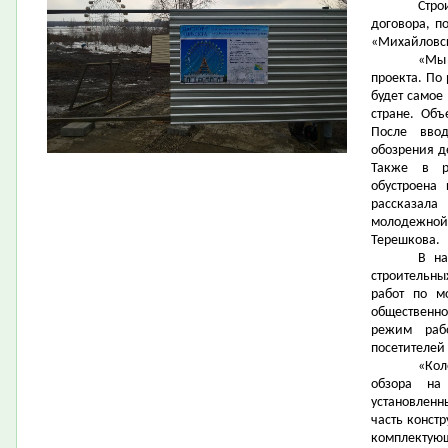
Стро
договора, п
«Михайловск
«Мы
проекта. По
будет самое
стране. Объ
После вво
обозрения д
Также в р
обустроена
рассказала
молодежной
Терешкова.
В на
строительны
работ по м
общественно
режим раб
посетителей
«Кол
обзора на
установленн
часть конст
комплектующ