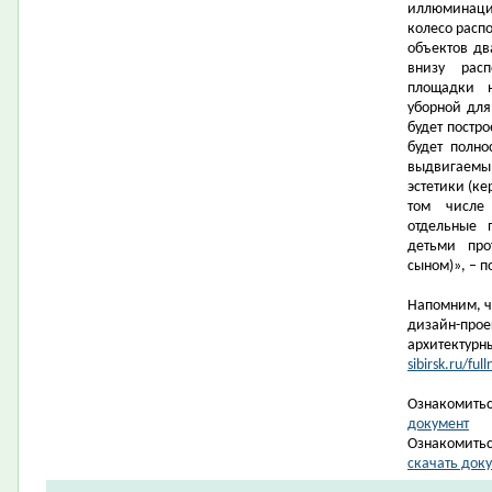
иллюминация
колесо распо
объектов дв
внизу рас
площадки н
уборной дл
будет постро
будет полно
выдвигаемы
эстетики (ке
том числе
отдельные 
детьми про
сыном)», – 
Напомним, ч
дизайн-прое
архитектурн
sibirsk.ru/f
Ознакомитьс
документ
Ознакомитьс
скачать док