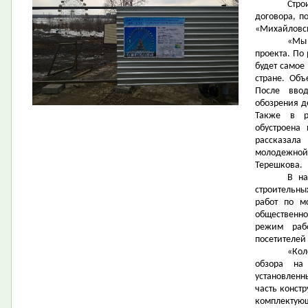
Стро
договора, п
«Михайловск
«Мы
проекта. По
будет самое
стране. Объ
После вво
обозрения д
Также в р
обустроена
рассказала
молодежной
Терешкова.
В на
строительны
работ по м
общественно
режим раб
посетителей
«Кол
обзора на
установленн
часть конст
комплектующ