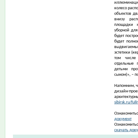
иллюминация
колесо распо
объектов дв
внизу рас
площадки н
уборной дл
будет постро
будет полно
выдвигаемы
эстетики (ке
том числе
отдельные 
детьми про
сыном)», – 
Напомним, ч
дизайн-прое
архитектурн
sibirsk.ru/f
Ознакомитьс
документ
Ознакомитьс
скачать док