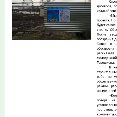
Стро
договора, п
«Михайловск
«Мы
проекта. По
будет самое
стране. Объ
После вво
обозрения д
Также в р
обустроена
рассказала
молодежной
Терешкова.
В на
строительны
работ по м
общественно
режим раб
посетителей
«Кол
обзора на
установленн
часть конст
комплектующ