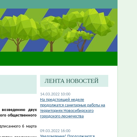
ЛЕНТА НОВОСТЕЙ
14.03.2022 10:00
На предстоящей неделе
продолжатся санитарные работы на
 возведению двух
территориях Новосибирского
ного общественного
городского лесничества
дписанного 6 марта
09.03.2022 16:00
Уведомление! Продолжаются