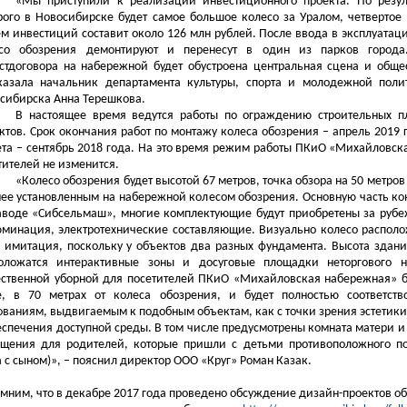
«Мы приступили к реализации инвестиционного проекта. По резул
рого в Новосибирске будет самое большое колесо за Уралом, четвертое 
м инвестиций составит около 126 млн рублей. После ввода в эксплуата
со обозрения демонтируют и перенесут в один из парков город
стдоговора на набережной будет обустроена центральная сцена и общес
казала начальник департамента культуры, спорта и молодежной пол
сибирска Анна Терешкова.
В настоящее время ведутся работы по ограждению строительных п
ктов. Срок окончания работ по монтажу колеса обозрения – апрель 2019 
ета – сентябрь 2018 года. На это время режим работы ПКиО «Михайловс
тителей не изменится.
«Колесо обозрения будет высотой 67 метров, точка обзора на 50 метро
нее установленным на набережной колесом обозрения. Основную часть ко
аводе «Сибсельмаш», многие комплектующие будут приобретены за руб
минация, электротехнические составляющие. Визуально колесо располо
– имитация, поскольку у объектов два разных фундамента. Высота здани
оложатся интерактивные зоны и досуговые площадки неторгового н
ственной уборной для посетителей ПКиО «Михайловская набережная» бу
, в 70 метрах от колеса обозрения, и будет полностью соответств
ованиям, выдвигаемым к подобным объектам, как с точки зрения эстетики 
еспечения доступной среды. В том числе предусмотрены комната матери и
щения для родителей, которые пришли с детьми противоположного по
 с сыном)», – пояснил директор ООО «Круг» Роман Казак.
мним, что в декабре 2017 года проведено обсуждение дизайн-проектов об