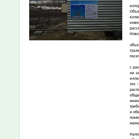
кото
Объе
коле
инве
расс
Ново
объе
туал
посе
с ра
на з
иллю
это 
расп
обще
ниже
треб
и об
поме
мама
Напо