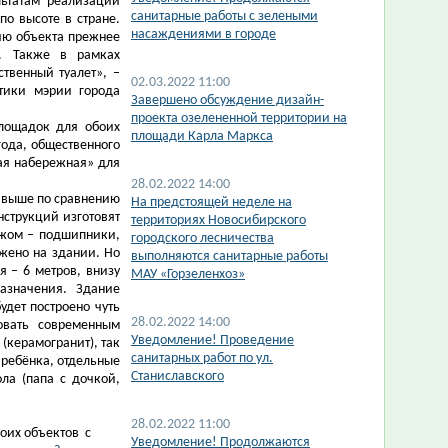
ьтатам реализации
санитарные работы с зелеными
по высоте в стране.
насаждениями в городе
цию объекта прежнее
а. Также в рамках
твенный туалет», –
02.03.2022 11:00
итики мэрии города
Завершено обсуждение дизайн-
проекта озелененной территории на
лощадок для обоих
площади Карла Маркса
года, общественного
кая набережная» для
28.02.2022 14:00
в выше по сравнению
На предстоящей неделе на
нструкций изготовят
территориях Новосибирского
ежом – подшипники,
городского лесничества
жено на здании. Но
выполняются санитарные работы
я – 6 метров, внизу
МАУ «Горзеленхоз»
азначения. Здание
дет построено чуть
28.02.2022 14:00
овать современным
​Уведомление! Проведение
(керамогранит), так
санитарных работ по ул.
 ребёнка, отдельные
Станиславского
ла (папа с дочкой,
28.02.2022 11:00
оих объектов с
Уведомление! Продолжаются