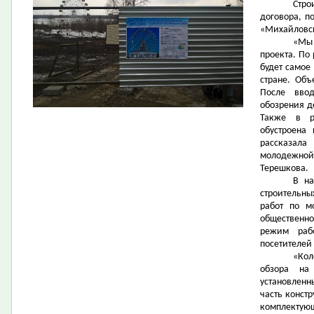
Стро
договора, п
«Михайловск
«Мы
проекта. По
будет самое
стране. Объ
После вво
обозрения д
Также в р
обустроена
рассказала
молодежной
Терешкова.
В на
строительны
работ по м
общественно
режим раб
посетителей
«Кол
обзора на
установленн
часть конст
комплектующ