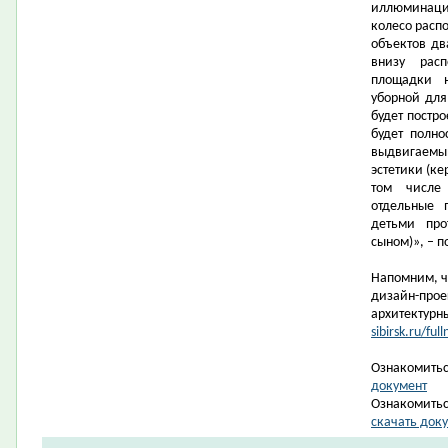
иллюминация
колесо распо
объектов дв
внизу рас
площадки н
уборной дл
будет постро
будет полно
выдвигаемы
эстетики (ке
том числе
отдельные 
детьми про
сыном)», – 
Напомним, ч
дизайн-прое
архитектурн
sibirsk.ru/f
Ознакомитьс
документ
Ознакомитьс
скачать док