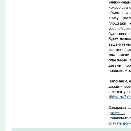
иллюминация
колесо распо
объектов дв
внизу рас
площадки н
уборной дл
будет постро
будет полно
выдвигаемы
эстетики (ке
том числе
отдельные 
детьми про
сыном)», – 
Напомним, ч
дизайн-прое
архитектурн
sibirsk.ru/f
Ознакомитьс
документ
Ознакомитьс
скачать док