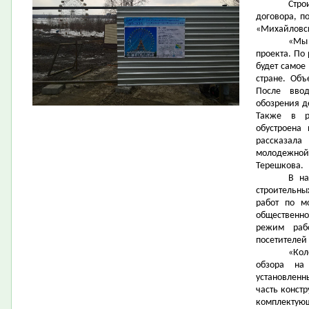
Стро
договора, п
«Михайловск
«Мы
проекта. По
будет самое
стране. Объ
После вво
обозрения д
Также в р
обустроена
рассказала
молодежной
Терешкова.
В на
строительны
работ по м
общественно
режим раб
посетителей
«Кол
обзора на
установленн
часть конст
комплектующ