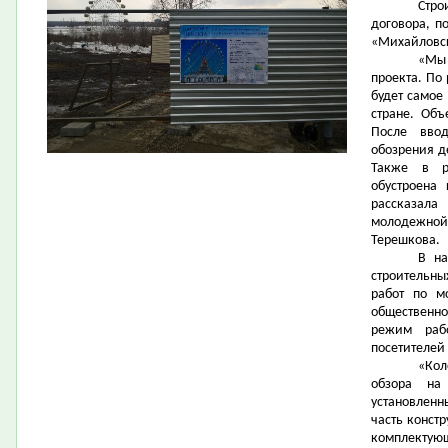
Стро
договора, п
«Михайловск
«Мы
проекта. По
будет самое
стране. Объ
После вво
обозрения д
Также в р
обустроена
рассказала
молодежной
Терешкова.
В на
строительны
работ по м
общественно
режим раб
посетителей
«Кол
обзора на
установленн
часть конст
комплектующ