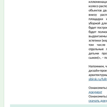
иллюминация
колесо распо
объектов дв
внизу рас
площадки н
уборной дл
будет постро
будет полно
выдвигаемы
эстетики (ке
том числе
отдельные 
детьми про
сыном)», – 
Напомним, ч
дизайн-прое
архитектурн
sibirsk.ru/f
Ознакомитьс
документ
Ознакомитьс
скачать док