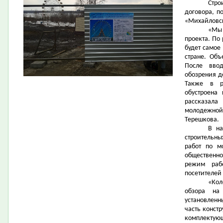
Стро
договора, п
«Михайловск
«Мы
проекта. По
будет самое
стране. Объ
После вво
обозрения д
Также в р
обустроена
рассказала
молодежной
Терешкова.
В на
строительны
работ по м
общественно
режим раб
посетителей
«Кол
обзора на
установленн
часть конст
комплектующ