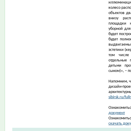
иллюминация
колесо распо
объектов дв
внизу рас
площадки н
уборной дл
будет постро
будет полно
выдвигаемы
эстетики (ке
том числе
отдельные 
детьми про
сыном)», – 
Напомним, ч
дизайн-прое
архитектурн
sibirsk.ru/f
Ознакомитьс
документ
Ознакомитьс
скачать док