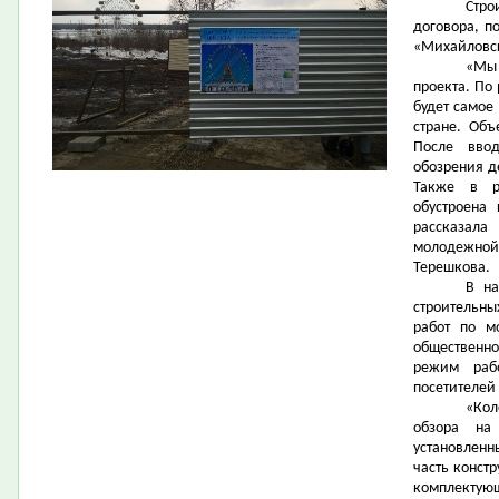
Стро
договора, п
«Михайловск
«Мы
проекта. По
будет самое
стране. Объ
После вво
обозрения д
Также в р
обустроена
рассказала
молодежной
Терешкова.
В на
строительны
работ по м
общественно
режим раб
посетителей
«Кол
обзора на
установленн
часть конст
комплектующ