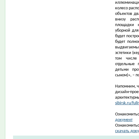
иллюминация
колесо распо
объектов дв
внизу рас
площадки н
уборной дл
будет постро
будет полно
выдвигаемы
эстетики (ке
том числе
отдельные 
детьми про
сыном)», – 
Напомним, ч
дизайн-прое
архитектурн
sibirsk.ru/f
Ознакомитьс
документ
Ознакомитьс
скачать док