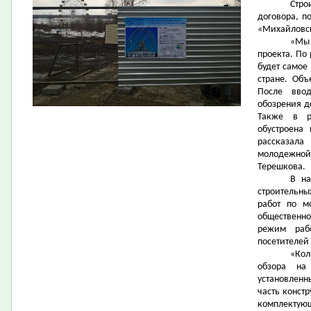
Стро
договора, п
«Михайловск
«Мы
проекта. По
будет самое
стране. Объ
После вво
обозрения д
Также в р
обустроена
рассказала
молодежной
Терешкова.
В на
строительны
работ по м
общественно
режим раб
посетителей
«Кол
обзора на
установленн
часть конст
комплектующ