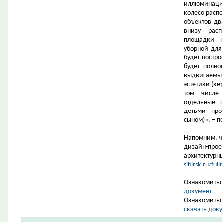
иллюминация
колесо распо
объектов дв
внизу рас
площадки н
уборной дл
будет постро
будет полно
выдвигаемы
эстетики (ке
том числе
отдельные 
детьми про
сыном)», – 
Напомним, ч
дизайн-прое
архитектурн
sibirsk.ru/f
Ознакомитьс
документ
Ознакомитьс
скачать док