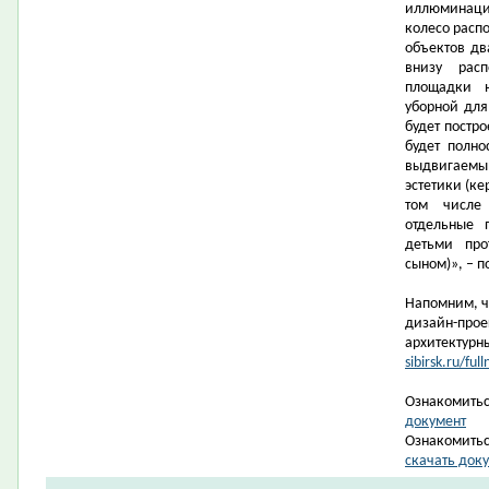
иллюминация
колесо распо
объектов дв
внизу рас
площадки н
уборной дл
будет постро
будет полно
выдвигаемы
эстетики (ке
том числе
отдельные 
детьми про
сыном)», – 
Напомним, ч
дизайн-прое
архитектурн
sibirsk.ru/f
Ознакомитьс
документ
Ознакомитьс
скачать док