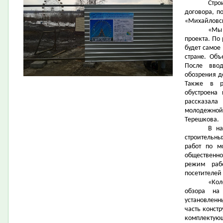
Стро
договора, п
«Михайловск
«Мы
проекта. По
будет самое
стране. Объ
После вво
обозрения д
Также в р
обустроена
рассказала
молодежной
Терешкова.
В на
строительны
работ по м
общественно
режим раб
посетителей
«Кол
обзора на
установленн
часть конст
комплектующ