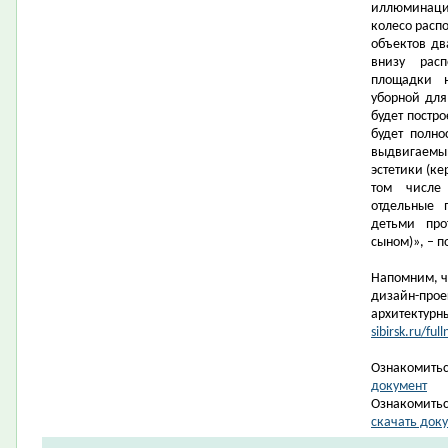
иллюминация
колесо распо
объектов дв
внизу рас
площадки н
уборной дл
будет постро
будет полно
выдвигаемы
эстетики (ке
том числе
отдельные 
детьми про
сыном)», – 
Напомним, ч
дизайн-прое
архитектурн
sibirsk.ru/f
Ознакомитьс
документ
Ознакомитьс
скачать док