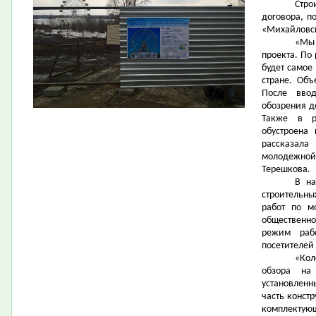
Стро
договора, п
«Михайловск
«Мы
проекта. По
будет самое
стране. Объ
После вво
обозрения д
Также в р
обустроена
рассказала
молодежной
Терешкова.
В на
строительны
работ по м
общественно
режим раб
посетителей
«Кол
обзора на
установленн
часть конст
комплектующ