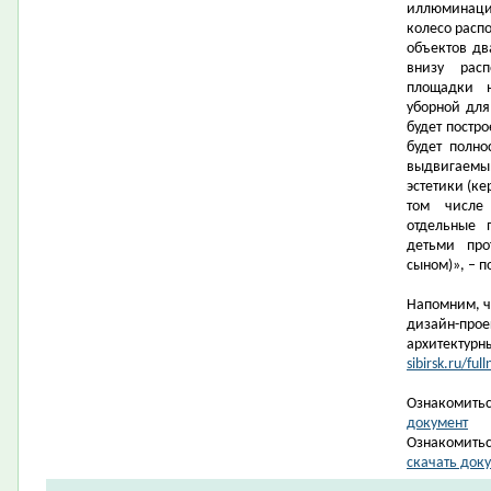
иллюминация
колесо распо
объектов дв
внизу рас
площадки н
уборной дл
будет постро
будет полно
выдвигаемы
эстетики (ке
том числе
отдельные 
детьми про
сыном)», – 
Напомним, ч
дизайн-прое
архитектурн
sibirsk.ru/f
Ознакомитьс
документ
Ознакомитьс
скачать док