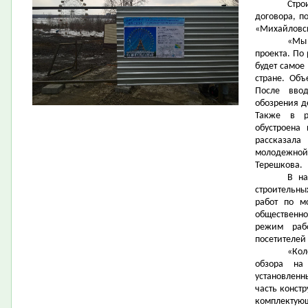
Стро
договора, п
«Михайловск
«Мы
проекта. По
будет самое
стране. Объ
После вво
обозрения д
Также в р
обустроена
рассказала
молодежной
Терешкова.
В на
строительны
работ по м
общественно
режим раб
посетителей
«Кол
обзора на
установленн
часть конст
комплектующ