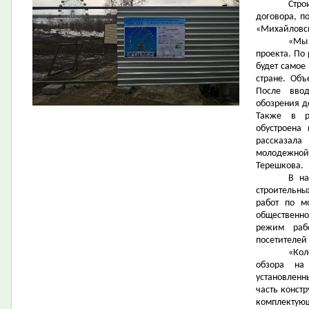
Стро
договора, п
«Михайловск
«Мы
проекта. По
будет самое
стране. Объ
После вво
обозрения д
Также в р
обустроена
рассказала
молодежной
Терешкова.
В на
строительны
работ по м
общественно
режим раб
посетителей
«Кол
обзора на
установленн
часть конст
комплектующ