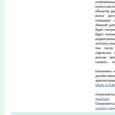
иллюминация
колесо распо
объектов дв
внизу рас
площадки н
уборной дл
будет постро
будет полно
выдвигаемы
эстетики (ке
том числе
отдельные 
детьми про
сыном)», – 
Напомним, ч
дизайн-прое
архитектурн
sibirsk.ru/f
Ознакомитьс
документ
Ознакомитьс
скачать док