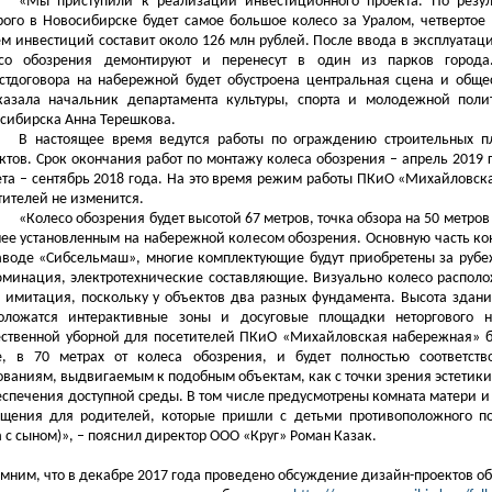
«Мы приступили к реализации инвестиционного проекта. По резул
рого в Новосибирске будет самое большое колесо за Уралом, четвертое 
м инвестиций составит около 126 млн рублей. После ввода в эксплуата
со обозрения демонтируют и перенесут в один из парков город
стдоговора на набережной будет обустроена центральная сцена и общес
казала начальник департамента культуры, спорта и молодежной пол
сибирска Анна Терешкова.
В настоящее время ведутся работы по ограждению строительных п
ктов. Срок окончания работ по монтажу колеса обозрения – апрель 2019 
ета – сентябрь 2018 года. На это время режим работы ПКиО «Михайловс
тителей не изменится.
«Колесо обозрения будет высотой 67 метров, точка обзора на 50 метро
нее установленным на набережной колесом обозрения. Основную часть ко
аводе «Сибсельмаш», многие комплектующие будут приобретены за руб
минация, электротехнические составляющие. Визуально колесо располо
– имитация, поскольку у объектов два разных фундамента. Высота здани
оложатся интерактивные зоны и досуговые площадки неторгового н
ственной уборной для посетителей ПКиО «Михайловская набережная» бу
, в 70 метрах от колеса обозрения, и будет полностью соответств
ованиям, выдвигаемым к подобным объектам, как с точки зрения эстетики 
еспечения доступной среды. В том числе предусмотрены комната матери и
щения для родителей, которые пришли с детьми противоположного по
 с сыном)», – пояснил директор ООО «Круг» Роман Казак.
мним, что в декабре 2017 года проведено обсуждение дизайн-проектов об