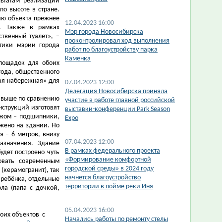
ьтатам реализации
по высоте в стране.
цию объекта прежнее
12.04.2023 16:00
а. Также в рамках
Мэр города Новосибирска
твенный туалет», –
проконтролировал ход выполнения
итики мэрии города
работ по благоустройству парка
Каменка
лощадок для обоих
года, общественного
кая набережная» для
07.04.2023 12:00
Делегация Новосибирска приняла
в выше по сравнению
участие в работе главной российской
нструкций изготовят
выставки-конференции Park Season
ежом – подшипники,
Expo
жено на здании. Но
я – 6 метров, внизу
07.04.2023 12:00
азначения. Здание
В рамках федерального проекта
дет построено чуть
«Формирование комфортной
овать современным
городской среды» в 2024 году
(керамогранит), так
начнется благоустройство
 ребёнка, отдельные
территории в пойме реки Иня
ла (папа с дочкой,
05.04.2023 16:00
оих объектов с
Начались работы по ремонту стелы