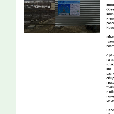
кото
Объе
коле
инве
расс
Ново
объе
туал
посе
с ра
на з
иллю
это 
расп
обще
ниже
треб
и об
поме
мама
Напо