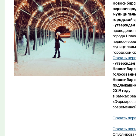
Новосибирск
первоочеред
муниципаль
городской с
- утвержден
проведения 
города Ново
первоочеред
муниципаль
городской ср
Скачать пер
- утвержден
Новосибирск
голосование
Новосибирс
подлежащих 
2019 году
в рамках ре
«Формирова
современной
Скачать пер
Скачать пост
Опубликован