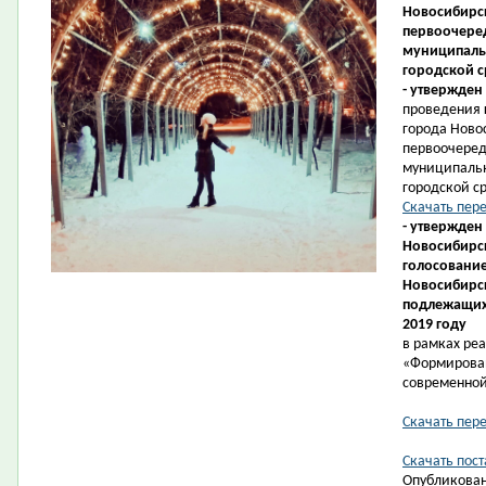
Новосибирск
первоочеред
муниципаль
городской с
- утвержден
проведения 
города Ново
первоочеред
муниципаль
городской ср
Скачать пер
- утвержден
Новосибирск
голосование
Новосибирс
подлежащих 
2019 году
в рамках ре
«Формирова
современной
Скачать пер
Скачать пост
Опубликован