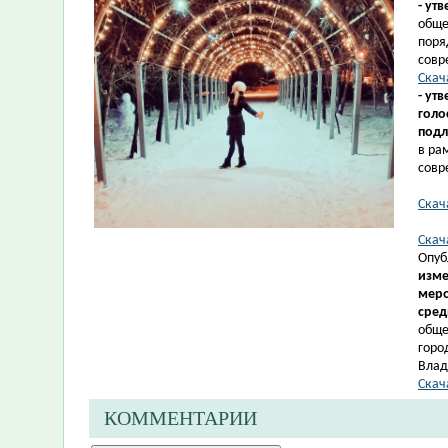
- ут
обще
поря
совр
Скач
- ут
голо
подл
в ра
совр
Скач
Скач
Опуб
изме
меро
сред
обще
горо
Влад
Скач
КОММЕНТАРИИ