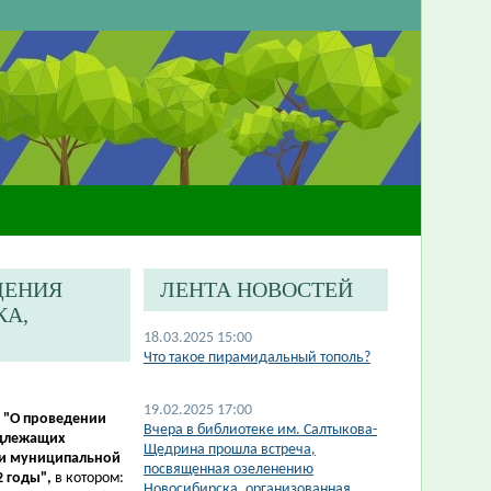
ДЕНИЯ
ЛЕНТА НОВОСТЕЙ
КА,
18.03.2025 15:00
Что такое пирамидальный тополь?
19.02.2025 17:00
8
"
О проведении
Вчера в библиотеке им. Салтыкова-
одлежащих
Щедрина прошла встреча,
ции муниципальной
посвященная озеленению
2 годы",
в котором:
Новосибирска, организованная