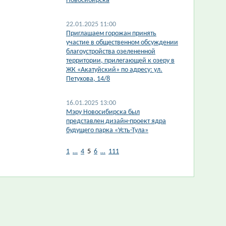
Новосибирска
22.01.2025 11:00
Приглашаем горожан принять
участие в общественном обсуждении
благоустройства озелененной
территории, прилегающей к озеру в
ЖК «Акатуйский» по адресу: ул.
Петухова, 14/8
16.01.2025 13:00
Мэру Новосибирска был
представлен дизайн-проект ядра
будущего парка «Усть-Тула»
1
…
4
5
6
…
111