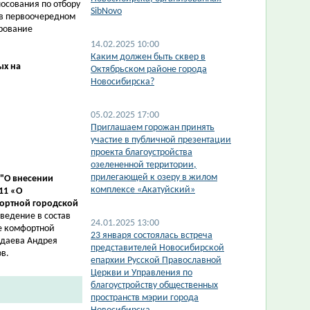
осования по отбору
SibNovo
 в первоочередном
рование
14.02.2025 10:00
​Каким должен быть сквер в
ых на
Октябрьском районе города
Новосибирска?
05.02.2025 17:00
​Приглашаем горожан принять
участие в публичной презентации
проекта благоустройства
озелененной территории,
прилегающей к озеру в жилом
"
О внесении
комплексе «Акатуйский»
11 «О
ортной городской
ведение в состав
24.01.2025 13:00
 комфортной
23 января состоялась встреча
даева Андрея
представителей Новосибирской
в.
епархии Русской Православной
Церкви и Управления по
благоустройству общественных
пространств мэрии города