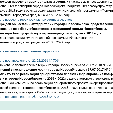
вержден перечень
территориальных счетных участков
для проведения гол
ственных территорий города Новосибирска, подлежащих благоустройству
дке в 2019 году в рамках реализации муниципальной программы
«Форми
еменной городской среды» на 2018 – 2022 годы.
ать перечень территориальных счетных участков
вержден
общественных территорий города Новосибирска, представленн
сование по отбору общественных территорий города Новосибирска,
ежащих благоустройству в первоочередном порядке в 2019 году
мках реализации муниципальной программы «Формирование
еменной городской среды» на 2018 – 2022 годы
ать перечень общественных территорий
ать постановление от 22.02.2018 № 708
ликовано постановление мэрии города Новосибирска от 28.02.2018 № 770
нений в постановление мэрии города Новосибирска от 19.07.2017 № 34
приятиях по реализации приоритетного проекта «Формирование комф
ы» в городе Новосибирске на 2018 – 2022 годы»,
в котором утверждено в
ственной комиссии по реализации приоритетного
проекта
«Формирование
дской среды» в городе Новосибирске на 2018 – 2022 годы нового члена -
Ра
имировича,
президента Сибирской ассоциации дизайнеров и архитекторо
ать постановление от 28.02.2018 № 770