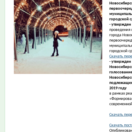
Новосибирск
первоочеред
муниципаль
городской с
- утвержден
проведения 
города Ново
первоочеред
муниципаль
городской ср
Скачать пер
- утвержден
Новосибирск
голосование
Новосибирс
подлежащих 
2019 году
в рамках ре
«Формирова
современной
Скачать пер
Скачать пост
Опубликован