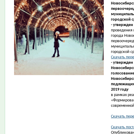
Новосибирск
первоочеред
муниципаль
городской с
- утвержден
проведения 
города Ново
первоочеред
муниципаль
городской ср
Скачать пер
- утвержден
Новосибирск
голосование
Новосибирс
подлежащих 
2019 году
в рамках ре
«Формирова
современной
Скачать пер
Скачать пост
Опубликован