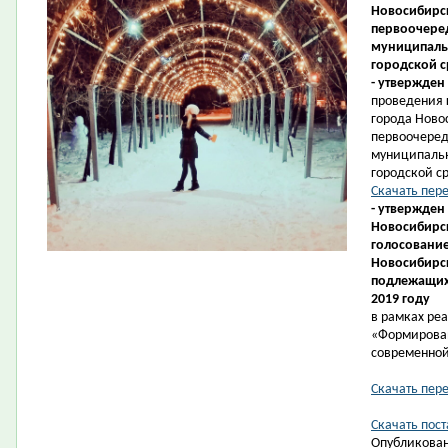
Новосибирск
первоочеред
муниципаль
городской с
- утвержден
проведения 
города Ново
первоочеред
муниципаль
городской ср
Скачать пер
- утвержден
Новосибирск
голосование
Новосибирс
подлежащих 
2019 году
в рамках ре
«Формирова
современной
Скачать пер
Скачать пост
Опубликован