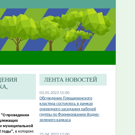
ДЕНИЯ
ЛЕНТА НОВОСТЕЙ
КА,
03.05.2023 15:00
Обсуждение Плющихинского
кластера состоялось в рамках
очередного заседания рабочей
группы по Формированию Водно-
8
"
О проведении
зеленого каркаса
одлежащих
ции муниципальной
2 годы",
в котором:
25.04.2023 12:00