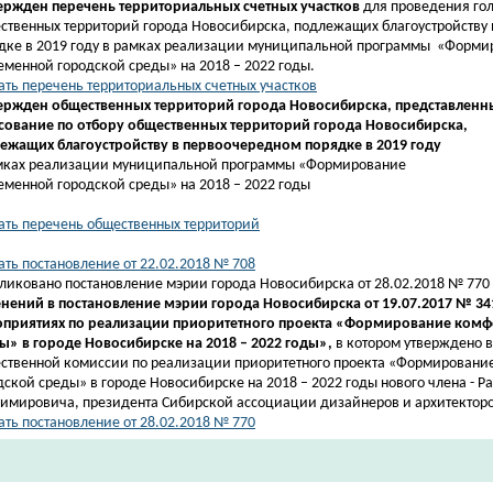
вержден перечень
территориальных счетных участков
для проведения гол
ственных территорий города Новосибирска, подлежащих благоустройству
дке в 2019 году в рамках реализации муниципальной программы
«Форми
еменной городской среды» на 2018 – 2022 годы.
ать перечень территориальных счетных участков
вержден
общественных территорий города Новосибирска, представленн
сование по отбору общественных территорий города Новосибирска,
ежащих благоустройству в первоочередном порядке в 2019 году
мках реализации муниципальной программы «Формирование
еменной городской среды» на 2018 – 2022 годы
ать перечень общественных территорий
ать постановление от 22.02.2018 № 708
ликовано постановление мэрии города Новосибирска от 28.02.2018 № 770
нений в постановление мэрии города Новосибирска от 19.07.2017 № 34
приятиях по реализации приоритетного проекта «Формирование комф
ы» в городе Новосибирске на 2018 – 2022 годы»,
в котором утверждено в
ственной комиссии по реализации приоритетного
проекта
«Формирование
дской среды» в городе Новосибирске на 2018 – 2022 годы нового члена -
Ра
имировича,
президента Сибирской ассоциации дизайнеров и архитекторо
ать постановление от 28.02.2018 № 770