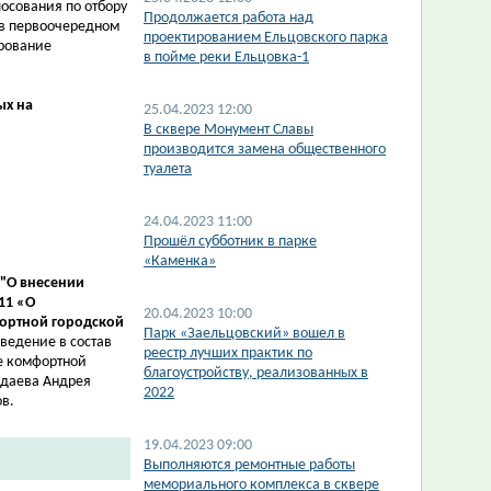
осования по отбору
Продолжается работа над
 в первоочередном
проектированием Ельцовского парка
рование
в пойме реки Ельцовка-1
ых на
25.04.2023 12:00
В сквере Монумент Славы
производится замена общественного
туалета
24.04.2023 11:00
Прошёл субботник в парке
«Каменка»
"
О внесении
11 «О
20.04.2023 10:00
ортной городской
Парк «Заельцовский» вошел в
ведение в состав
реестр лучших практик по
 комфортной
благоустройству, реализованных в
даева Андрея
2022
в.
19.04.2023 09:00
Выполняются ремонтные работы
мемориального комплекса в сквере