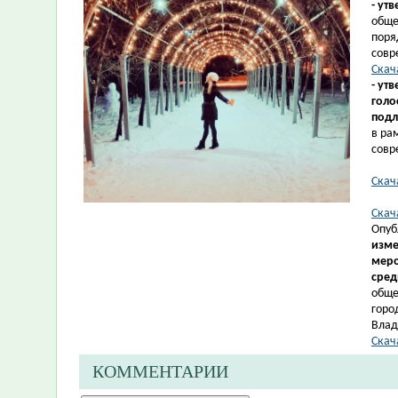
- ут
обще
поря
совр
Скач
- ут
голо
подл
в ра
совр
Скач
Скач
Опуб
изме
меро
сред
обще
горо
Влад
Скач
КОММЕНТАРИИ