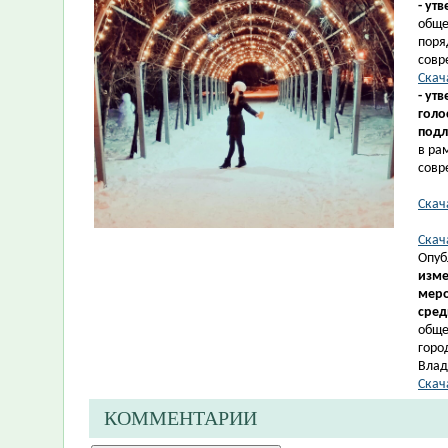
- ут
обще
поря
совр
Скач
- ут
голо
подл
в ра
совр
Скач
Скач
Опуб
изме
меро
сред
обще
горо
Влад
Скач
КОММЕНТАРИИ