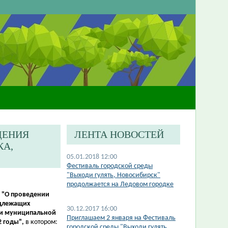
ДЕНИЯ
ЛЕНТА НОВОСТЕЙ
КА,
05.01.2018 12:00
Фестиваль городской среды
"Выходи гулять, Новосибирск"
продолжается на Ледовом городке
8
"
О проведении
одлежащих
30.12.2017 16:00
ции муниципальной
Приглашаем 2 января на Фестиваль
2 годы",
в котором:
городской среды "Выходи гулять,