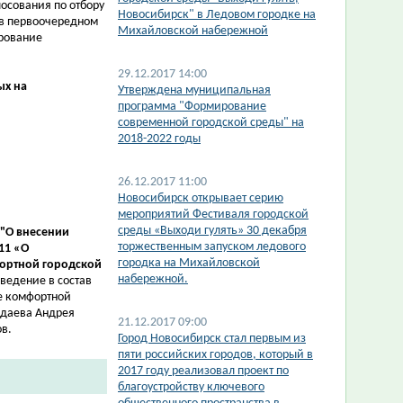
осования по отбору
Новосибирск" в Ледовом городке на
 в первоочередном
Михайловской набережной
рование
29.12.2017 14:00
ых на
Утверждена муниципальная
программа "Формирование
современной городской среды" на
2018-2022 годы
26.12.2017 11:00
Новосибирск открывает серию
мероприятий Фестиваля городской
среды «Выходи гулять» 30 декабря
"
О внесении
торжественным запуском ледового
11 «О
городка на Михайловской
ортной городской
набережной.
ведение в состав
 комфортной
даева Андрея
21.12.2017 09:00
в.
Город Новосибирск стал первым из
пяти российских городов, который в
2017 году реализовал проект по
благоустройству ключевого