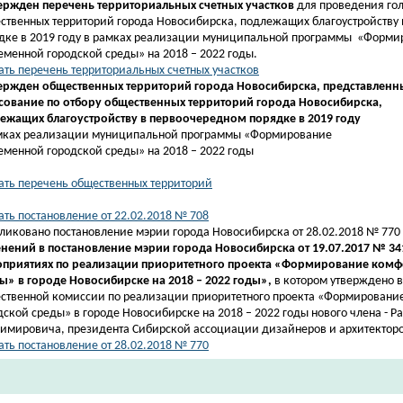
вержден перечень
территориальных счетных участков
для проведения гол
ственных территорий города Новосибирска, подлежащих благоустройству
дке в 2019 году в рамках реализации муниципальной программы
«Форми
еменной городской среды» на 2018 – 2022 годы.
ать перечень территориальных счетных участков
вержден
общественных территорий города Новосибирска, представленн
сование по отбору общественных территорий города Новосибирска,
ежащих благоустройству в первоочередном порядке в 2019 году
мках реализации муниципальной программы «Формирование
еменной городской среды» на 2018 – 2022 годы
ать перечень общественных территорий
ать постановление от 22.02.2018 № 708
ликовано постановление мэрии города Новосибирска от 28.02.2018 № 770
нений в постановление мэрии города Новосибирска от 19.07.2017 № 34
приятиях по реализации приоритетного проекта «Формирование комф
ы» в городе Новосибирске на 2018 – 2022 годы»,
в котором утверждено в
ственной комиссии по реализации приоритетного
проекта
«Формирование
дской среды» в городе Новосибирске на 2018 – 2022 годы нового члена -
Ра
имировича,
президента Сибирской ассоциации дизайнеров и архитекторо
ать постановление от 28.02.2018 № 770