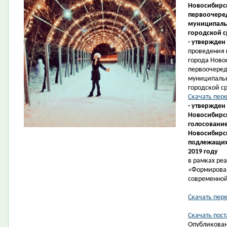
Новосибирск
первоочеред
муниципаль
городской с
- утвержден
проведения 
города Ново
первоочеред
муниципаль
городской ср
Скачать пер
- утвержден
Новосибирск
голосование
Новосибирс
подлежащих 
2019 году
в рамках ре
«Формирова
современной
Скачать пер
Скачать пост
Опубликован