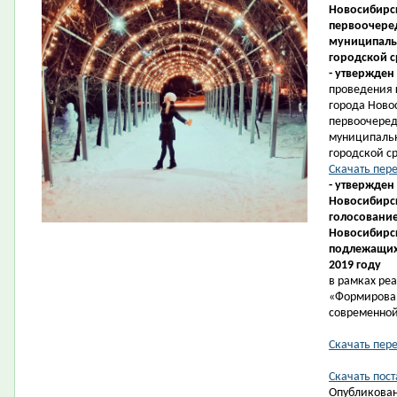
Новосибирск
первоочеред
муниципаль
городской с
- утвержден
проведения 
города Ново
первоочеред
муниципаль
городской ср
Скачать пер
- утвержден
Новосибирск
голосование
Новосибирс
подлежащих 
2019 году
в рамках ре
«Формирова
современной
Скачать пер
Скачать пост
Опубликован