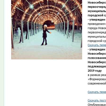
Новосибирск
первоочеред
муниципаль
городской с
- утвержден
проведения 
города Ново
первоочеред
муниципаль
городской ср
Скачать пер
- утвержден
Новосибирск
голосование
Новосибирс
подлежащих 
2019 году
в рамках ре
«Формирова
современной
Скачать пер
Скачать пост
Опубликован