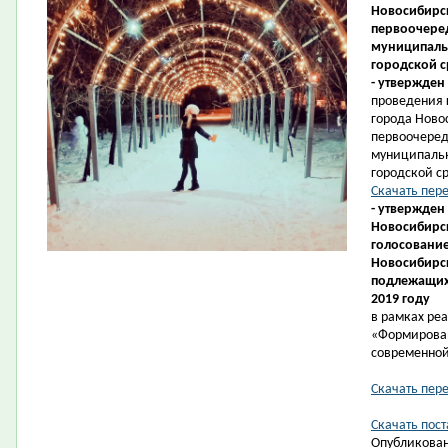
Новосибирск
первоочеред
муниципаль
городской с
- утвержден
проведения 
города Ново
первоочеред
муниципаль
городской ср
Скачать пер
- утвержден
Новосибирск
голосование
Новосибирс
подлежащих 
2019 году
в рамках ре
«Формирова
современной
Скачать пер
Скачать пост
Опубликован