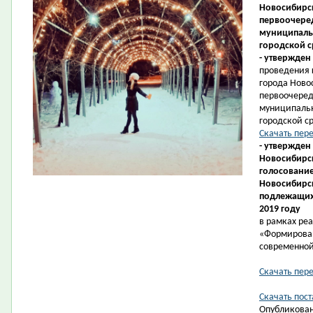
Новосибирск
первоочеред
муниципаль
городской с
- утвержден
проведения 
города Ново
первоочеред
муниципаль
городской ср
Скачать пер
- утвержден
Новосибирск
голосование
Новосибирс
подлежащих 
2019 году
в рамках ре
«Формирова
современной
Скачать пер
Скачать пост
Опубликован