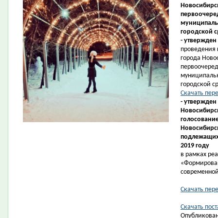
Новосибирск
первоочеред
муниципаль
городской с
- утвержден
проведения 
города Ново
первоочеред
муниципаль
городской ср
Скачать пер
- утвержден
Новосибирск
голосование
Новосибирс
подлежащих 
2019 году
в рамках ре
«Формирова
современной
Скачать пер
Скачать пост
Опубликован