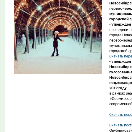
Новосибирск
первоочеред
муниципаль
городской с
- утвержден
проведения 
города Ново
первоочеред
муниципаль
городской ср
Скачать пер
- утвержден
Новосибирск
голосование
Новосибирс
подлежащих 
2019 году
в рамках ре
«Формирова
современной
Скачать пер
Скачать пост
Опубликован